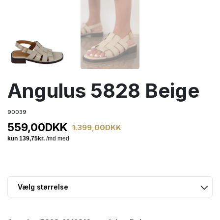
Angulus 5828 Beige
90039
559,00
DKK
1.399,00
DKK