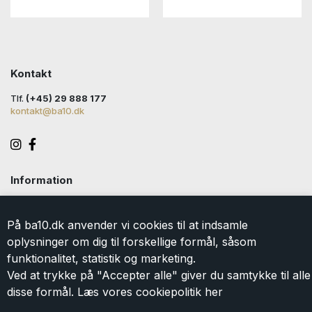
Kontakt
Tlf.
(+45) 29 888 177
kontakt@ba10.dk
Information
Handelsbetingelser
Levering
På ba10.dk anvender vi cookies til at indsamle
Returlabel
oplysninger om dig til forskellige formål, såsom
Persondatapolitik
funktionalitet, statistik og marketing.
Cookie
Ved at trykke på "Accepter alle" giver du samtykke til alle
Kontakt
disse formål. Læs vores cookiepolitik
her
Om BA10