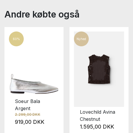
Andre købte også
60%
Nyhed
Soeur Bala
Argent
Lovechild Avina
2.299,00 DKK
Chestnut
919,00 DKK
1.595,00 DKK