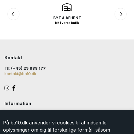
BYT & AFHENT
frit i vores butik
Kontakt
Tlf.
(+45) 29 888 177
kontakt@ba10.dk
Information
Handelsbetingelser
Levering
På ba10.dk anvender vi cookies til at indsamle
Returlabel
oplysninger om dig til forskellige formål, såsom