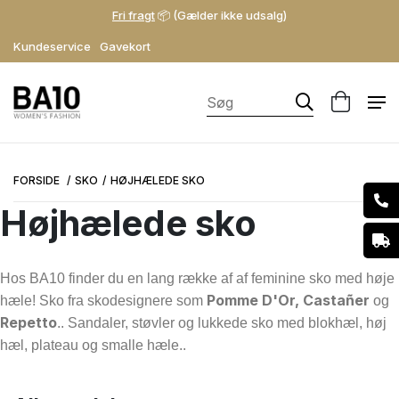
Fri fragt
📦 (Gælder ikke udsalg)
Kundeservice
Gavekort
FORSIDE
SKO
HØJHÆLEDE SKO
Højhælede sko
Hos BA10 finder du en lang række af af feminine sko med høje
Pomme D'Or
,
Castañer
hæle! Sko fra
skodesignere som
og
Kategori
Repetto
.. Sandaler, støvler og lukkede sko med blokhæl, høj
Ballerinaer
hæl, plateau og smalle hæle..
Stiletter
Sandaler