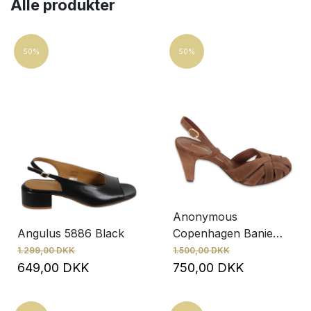
Alle produkter
Mærke
Angulus
50%
50%
Anonymous Copenhagen
Augusta
Elia Maurizi
Størrelse
36
36,5
37
37,5
38
39,5
Anonymous
40
40,5
Angulus 5886 Black
Copenhagen Banie
41
Coconut
1.299,00 DKK
1.500,00 DKK
649,00 DKK
750,00 DKK
Pris
519
DKK
1,600
DKK