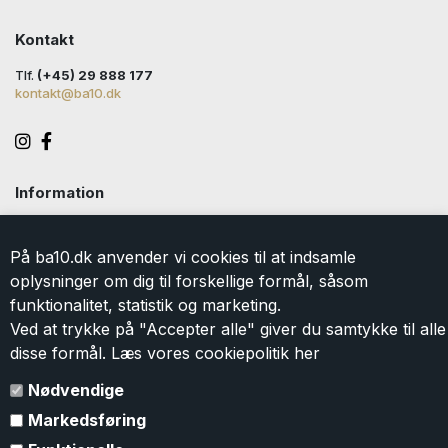
Kontakt
Tlf.
(+45) 29 888 177
kontakt@ba10.dk
Information
Handelsbetingelser
Levering
På ba10.dk anvender vi cookies til at indsamle
Returlabel
oplysninger om dig til forskellige formål, såsom
Persondatapolitik
funktionalitet, statistik og marketing.
Cookie
Ved at trykke på "Accepter alle" giver du samtykke til alle
Kontakt
disse formål. Læs vores cookiepolitik
her
Om BA10
Gavekort
Nødvendige
Markedsføring
Tilmeld dig vores nyhedsbrev