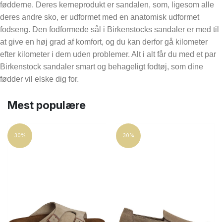
fødderne. Deres kerneprodukt er sandalen, som, ligesom alle
Loafers
deres andre sko, er udformet med en anatomisk udformet
Sandaler
fodseng. Den fodformede sål i Birkenstocks sandaler er med til
Støvler
at give en høj grad af komfort, og du kan derfor gå kilometer
efter kilometer i dem uden problemer. Alt i alt får du med et par
Størrelse
Birkenstock sandaler smart og behageligt fodtøj, som dine
fødder vil elske dig for.
36
37
38
39
Mest populære
40
41
Pris
30%
30%
650
DKK
1,699
DKK