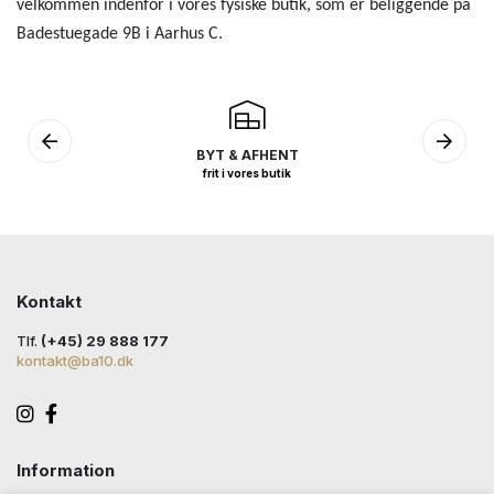
velkommen indenfor i vores fysiske butik, som er beliggende på
Badestuegade 9B i Aarhus C.
BYT & AFHENT
frit i vores butik
Kontakt
Tlf.
(+45) 29 888 177
kontakt@ba10.dk
Information