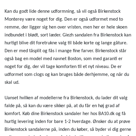
Kan du godt lide denne udformning, så vil også Birkenstock
Monterey være noget for dig. Den er også udformet med to
remme, der ligger sig hen over vristen, men her er hele skoen
indbundet i blødt, sort læder. Giezh sandalen fra Birkenstock kan
hurtigt blive dit foretrukne valg til både korte og lange gåture.
Den er med tåsplit og fås i mange fine farver. Birkenstock står
også bag en model med navnet Boston, som med garanti er
noget for dig, der vil tage komforten til et nyt niveau. De er
udformet som clogs og kan bruges både derhjemme, og når du
skal ud.
Uanset hvilken af modellerne fra Birkenstock, du lader dit valg
falde på, så kan du være sikker på, at du får en høj grad af
komfort. Køb dine Birkenstock sandaler her hos BA10.dk og få
hurtig levering inden for bare 1-2 hverdage. Ønsker du at prøve
Birkenstock sandalerne på, inden du køber, så byder vi dig gerne