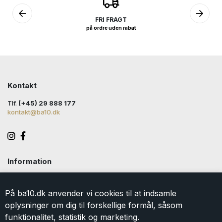
FRI FRAGT
på ordre uden rabat
Kontakt
Tlf.
(+45) 29 888 177
kontakt@ba10.dk
Information
Handelsbetingelser
Levering
På ba10.dk anvender vi cookies til at indsamle
Returlabel
oplysninger om dig til forskellige formål, såsom
Persondatapolitik
funktionalitet, statistik og marketing.