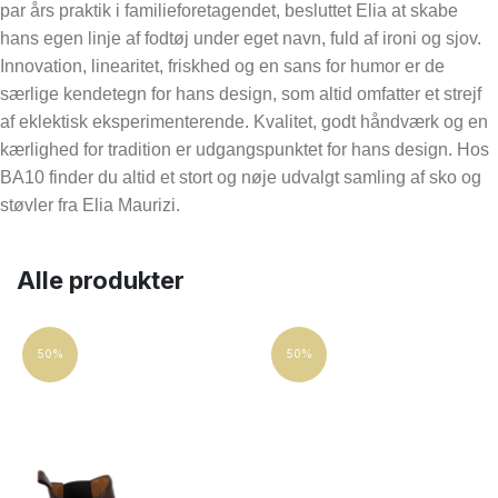
par års praktik i familieforetagendet, besluttet Elia at skabe
36
36,5
hans egen linje af fodtøj under eget navn, fuld af ironi og sjov.
37
37,5
Innovation, linearitet, friskhed og en sans for humor er de
38
38,5
særlige kendetegn for hans design, som altid omfatter et strejf
39
39,5
af eklektisk eksperimenterende. Kvalitet, godt håndværk og en
40
40,5
kærlighed for tradition er udgangspunktet for hans design. Hos
41
BA10 finder du altid et stort og nøje udvalgt samling af sko og
støvler fra Elia Maurizi.
Pris
1,249
DKK
1,850
DKK
Alle produkter
50%
50%