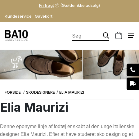
Fri fragt
📦 (Gælder ikke udsalg)
Kundeservice
Gavekort
FORSIDE
SKODESIGNERE
ELIA MAURIZI
Elia Maurizi
Denne eponyme linje af fodtøj er skabt af den unge italienske
designer Elia Maurizi. Efter at have studeret sko design og et
Størrelse