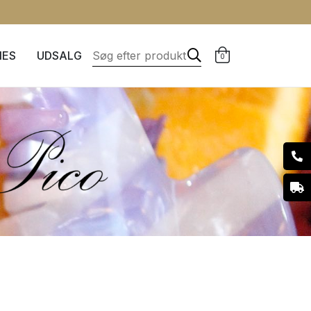
IES
UDSALG
0