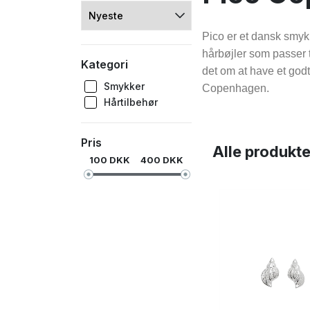
Pico er et dansk smyk
hårbøjler som passer t
Kategori
det om at have et godt
Smykker
Copenhagen.
Hårtilbehør
Pris
Alle produkte
100
DKK
400
DKK