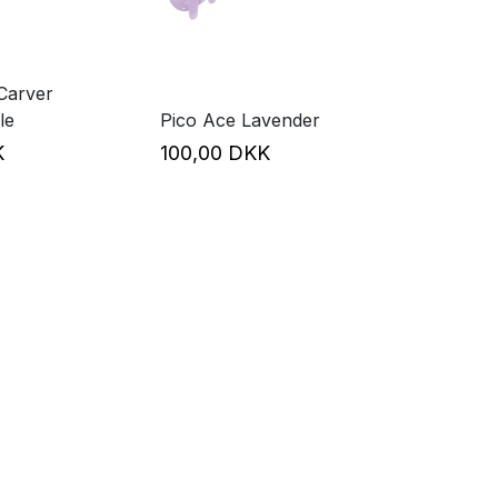
Carver
le
Pico Ace Lavender
KK
100,00 DKK