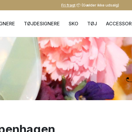
Fri fragt
📦 (Gælder ikke udsalg)
IGNERE
TØJDESIGNERE
SKO
TØJ
ACCESSOR
openhagen