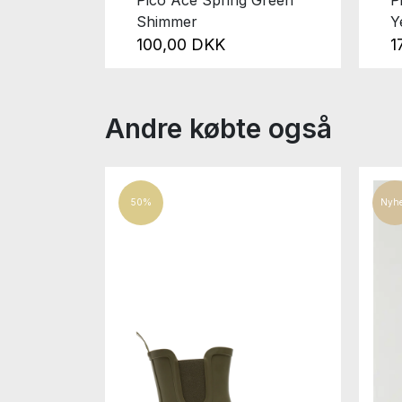
Shimmer
Y
100,00 DKK
1
Andre købte også
50%
Nyh