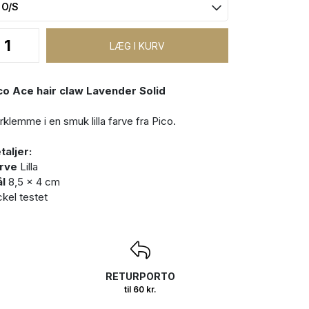
co Ace hair claw Lavender Solid
rklemme i en smuk lilla farve fra Pico.
taljer:
rve
Lilla
l
8,5 x 4 cm
ckel testet
RETURPORTO
til 60 kr.