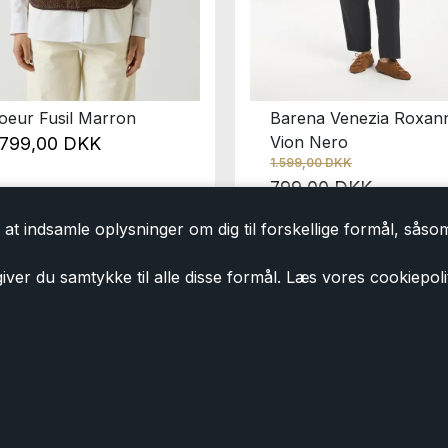
oeur Fusil Marron
Barena Venezia Roxan
Vion Nero
.799,00 DKK
1.599,00 DKK
799,00 DKK
at indsamle oplysninger om dig til forskellige formål, såsom 
iver du samtykke til alle disse formål. Læs vores cookiepoli
Tilmeld dig vores nyhedsbrev
Tilmeld dig vores nyhedsbrev og modtag eksklusiv
shoppen. Du kan til en hver tid
afmelde
igen. Ved 
du vores
persondatapolitik
.