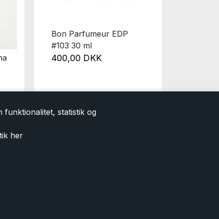
Bon Parfumeur EDP
#103 30 ml
na
Vaness
400,00 DKK
Blanc
1.599,00
799,0
funktionalitet, statistik og
tik
her
e tilbud og nyheder i
tilmelding accepterer
TILMELD