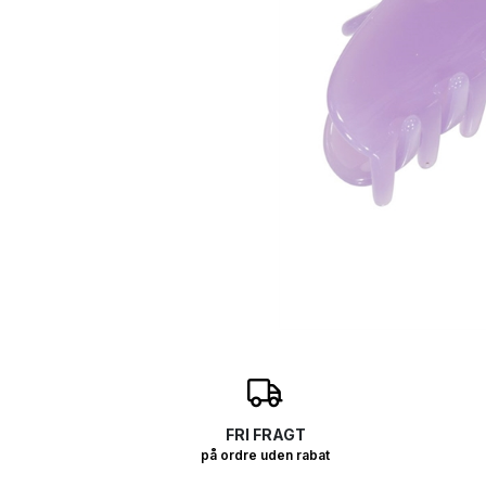
O
FRI FRAGT
på ordre uden rabat