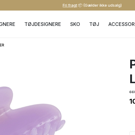
Fri fragt
📦 (Gælder ikke udsalg)
IGNERE
TØJDESIGNERE
SKO
TØJ
ACCESSOR
ER
66
1