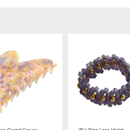
ico Grand Carver
IBU Ring Lace Violet