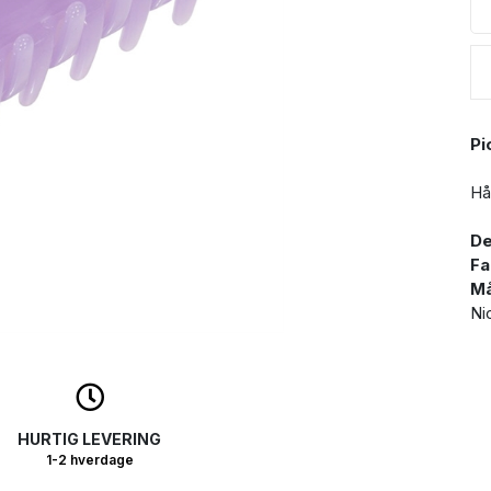
Pi
Hå
De
Fa
Må
Ni
HURTIG LEVERING
1-2 hverdage