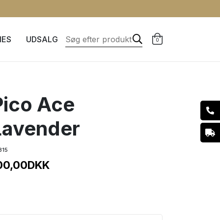
IES
UDSALG
0
Pico Ace
Lavender
815
00,00
DKK