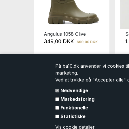
ry
Angulus 1058 Olive
S
9,00 DKK
349,00 DKK
1
699,00 DKK
På ba10.dk anvender vi cookies til 
marketing.
Ved at trykke på "Accepter alle" g
Kontakt
Information
Nødvendige
Tlf.
(+45) 29 888 177
Handelsbetingelser
Markedsføring
kontakt@ba10.dk
Levering
Funktionelle
Returlabel
Persondatapolitik
Statistiske
Cookie
Vis cookie detaljer
Kontakt