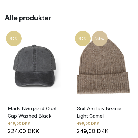
Pris
224
DKK
249
DKK
Alle produkter
50%
50%
Nyhed
Mads Nørgaard Coal
Soil Aarhus Beanie
Cap Washed Black
Light Camel
449,00 DKK
499,00 DKK
224,00 DKK
249,00 DKK