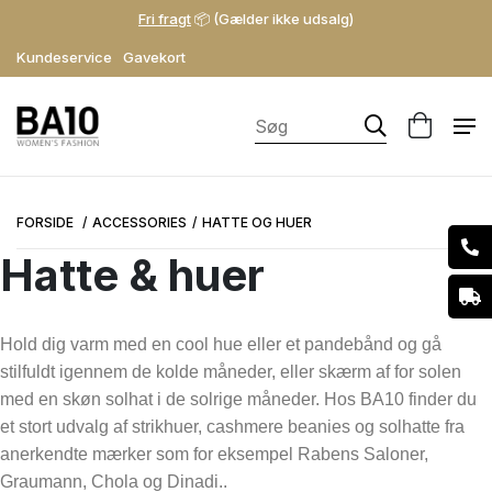
Fri fragt
📦 (Gælder ikke udsalg)
Kundeservice
Gavekort
FORSIDE
ACCESSORIES
HATTE OG HUER
Hatte & huer
Hold dig varm med en cool hue eller et pandebånd og gå
stilfuldt igennem de kolde måneder, eller skærm af for solen
Mærke
med en skøn solhat i de solrige måneder. Hos BA10 finder du
Mads Nørgaard
et stort udvalg af strikhuer, cashmere beanies og solhatte fra
Soil Aarhus
anerkendte mærker som for eksempel Rabens Saloner,
Graumann, Chola og Dinadi..