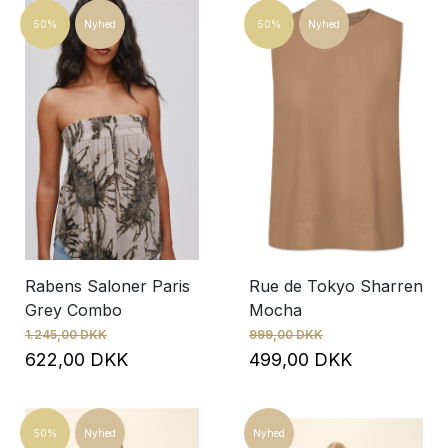
50%
Nyhed
50%
Nyhed
Rabens Saloner Paris
Rue de Tokyo Sharren
Grey Combo
Mocha
1.245,00 DKK
999,00 DKK
622,00 DKK
499,00 DKK
50%
Nyhed
Nyhed