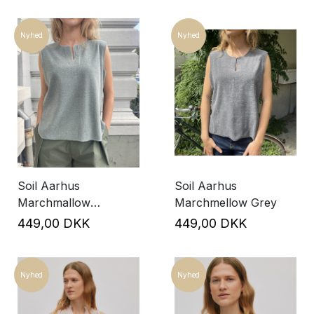
Nyhed
Nyhed
Soil Aarhus
Soil Aarhus
Marchmallow
Marchmellow Grey
Eucalyptus
449,00 DKK
449,00 DKK
Nyhed
Nyhed