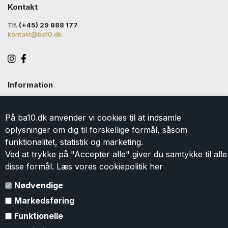
Kontakt
Tlf.
(+45) 29 888 177
kontakt@ba10.dk
Information
Handelsbetingelser
Levering
På ba10.dk anvender vi cookies til at indsamle
Returlabel
oplysninger om dig til forskellige formål, såsom
Persondatapolitik
funktionalitet, statistik og marketing.
Cookie
Ved at trykke på "Accepter alle" giver du samtykke til alle
Kontakt
disse formål. Læs vores cookiepolitik
her
Om BA10
Gavekort
Nødvendige
Markedsføring
Tilmeld dig vores nyhedsbrev
Funktionelle
Tilmeld dig vores nyhedsbrev og modtag eksklusive tilbud og