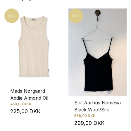
Mads Nørgaard
Rabens Saloner
50%
50%
Rue De Tokyo
Soil Aarhus
Wuth
Størrelse
L
L/XL
M
S
XL
XS
XS/S
Mads Nørgaard
Addie Almond Oil
Soil Aarhus Nemesia
Pris
450,00 DKK
Black Wool/Silk
225,00 DKK
162
DKK
1,595
DKK
599,00 DKK
299,00 DKK