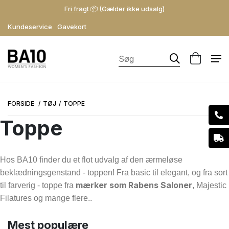
Fri fragt
📦 (Gælder ikke udsalg)
Kundeservice
Gavekort
FORSIDE
TØJ
TOPPE
Toppe
Hos BA10 finder du et flot udvalg af den ærmeløse
beklædningsgenstand - toppen! Fra basic til elegant, og fra sort
Mærke
mærker som Rabens Saloner
til farverig - toppe fra
, Majestic
Blue Sportswear
Filatures og mange flere..
Diega
Mest populære
Lovechild 1979