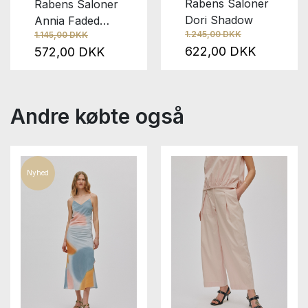
Rabens Saloner
Rabens Saloner
Dori Shadow
Annia Faded
1.245,00 DKK
1.145,00 DKK
Black
622,00 DKK
572,00 DKK
Andre købte også
Nyhed