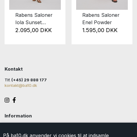
Rabens Saloner
Rabens Saloner
Iola Sunset
Enel Powder
Combo
2.095,00 DKK
1.595,00 DKK
Kontakt
Tlf.
(+45) 29 888 177
kontakt@ba10.dk
Information
Handelsbetingelser
Levering
På ba10.dk anvender vi cookies til at indsamle