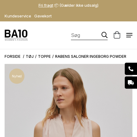
Fri fragt
📦 (Gælder ikke udsalg)
Kundeservice
Gavekort
FORSIDE
TØJ
TOPPE
RABENS SALONER INGEBORG POWDER
Nyhed