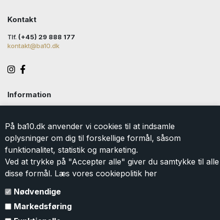
Kontakt
Tlf.
(+45) 29 888 177
kontakt@ba10.dk
Information
Handelsbetingelser
Levering
På ba10.dk anvender vi cookies til at indsamle
Returlabel
oplysninger om dig til forskellige formål, såsom
Persondatapolitik
funktionalitet, statistik og marketing.
Cookie
Ved at trykke på "Accepter alle" giver du samtykke til alle
Kontakt
disse formål. Læs vores cookiepolitik
her
Om BA10
Gavekort
Nødvendige
Markedsføring
Tilmeld dig vores nyhedsbrev