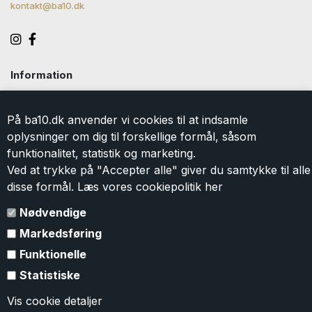
kontakt@ba10.dk
Information
Handelsbetingelser
Levering
På ba10.dk anvender vi cookies til at indsamle
Returlabel
oplysninger om dig til forskellige formål, såsom
Persondatapolitik
funktionalitet, statistik og marketing.
Cookie
Ved at trykke på "Accepter alle" giver du samtykke til alle
Kontakt
disse formål. Læs vores cookiepolitik
her
Om BA10
Gavekort
Nødvendige
Markedsføring
Tilmeld dig vores nyhedsbrev
Funktionelle
Tilmeld dig vores nyhedsbrev og modtag eksklusive tilbud og
Statistiske
nyheder i shoppen. Du kan til en hver tid
afmelde
igen. Ved
tilmelding accepterer du vores
persondatapolitik
.
Vis cookie detaljer