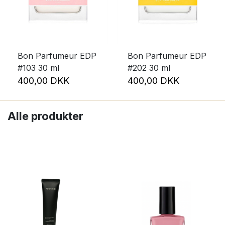
Mærke
Bon Parfumeur
Hyeja
Izipizi
Bon Parfumeur EDP
Bon Parfumeur EDP
Nailberry
#103 30 ml
#202 30 ml
400,00 DKK
400,00 DKK
Woods Copenhagen
Størrelse
Alle produkter
+1,5
+2,5
+3
O/S
Pris
165
DKK
400
DKK