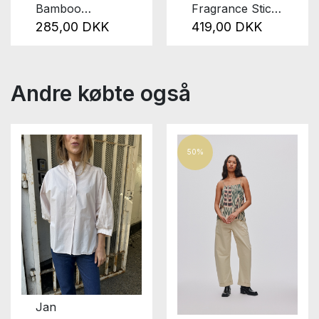
Bamboo
Fragrance Sticks
Sunscreen
Dark
285,00 DKK
419,00 DKK
Andre købte også
50%
Jan