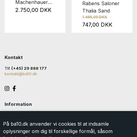
Machenhauer
Rabens Saloner
Nina Poplin
2.750,00 DKK
Thalia Sand
Scallop
1.495,00 DKK
747,00 DKK
Kontakt
Tlf.
(+45) 29 888 177
kontakt@ba10.dk
Information
Handelsbetingelser
Levering
På ba10.dk anvender vi cookies til at indsamle
Returlabel
oplysninger om dig til forskellige formål, såsom
Persondatapolitik