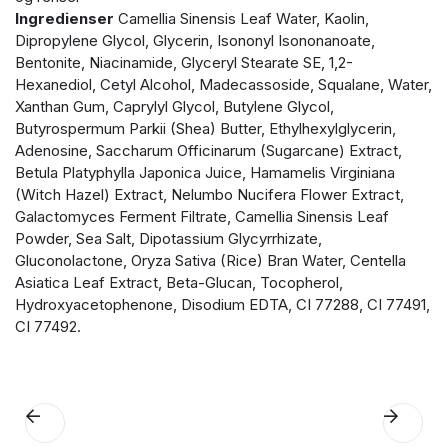
Ingredienser
Camellia Sinensis Leaf Water, Kaolin,
Dipropylene Glycol, Glycerin, Isononyl Isononanoate,
Bentonite, Niacinamide, Glyceryl Stearate SE, 1,2-
Hexanediol, Cetyl Alcohol, Madecassoside, Squalane, Water,
Xanthan Gum, Caprylyl Glycol, Butylene Glycol,
Butyrospermum Parkii (Shea) Butter, Ethylhexylglycerin,
Adenosine, Saccharum Officinarum (Sugarcane) Extract,
Betula Platyphylla Japonica Juice, Hamamelis Virginiana
(Witch Hazel) Extract, Nelumbo Nucifera Flower Extract,
Galactomyces Ferment Filtrate, Camellia Sinensis Leaf
Powder, Sea Salt, Dipotassium Glycyrrhizate,
Gluconolactone, Oryza Sativa (Rice) Bran Water, Centella
Asiatica Leaf Extract, Beta-Glucan, Tocopherol,
Hydroxyacetophenone, Disodium EDTA, CI 77288, CI 77491,
CI 77492.