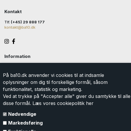
Kontakt
Tlf.
(+45) 29 888 177
kontakt@ba10.dk
Information
Handelsbetingelser
Levering
På ba10.dk anvender vi cookies til at indsamle
Returlabel
oplysninger om dig til forskellige formål, såsom
Persondatapolitik
funktionalitet, statistik og marketing.
Cookie
Ved at trykke på "Accepter alle" giver du samtykke til alle
Kontakt
disse formål. Læs vores cookiepolitik
her
Om BA10
Gavekort
Nødvendige
Markedsføring
Tilmeld dig vores nyhedsbrev