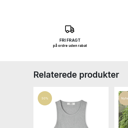
O
FRI FRAGT
på ordre uden rabat
Relaterede produkter
50%
Nyh