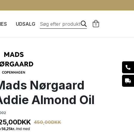
IES
UDSALG
0
Mads Nørgaard
Addie Almond Oil
002
25,00
DKK
450,00
DKK