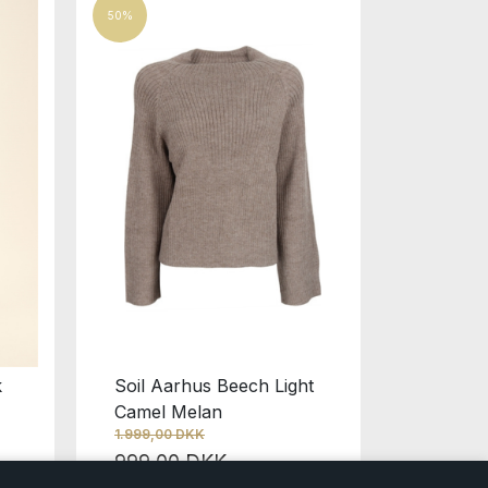
50%
Nyhed
Angulus
1.499
k
Soil Aarhus Beech Light
Camel Melan
1.999,00 DKK
999,00 DKK