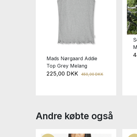
S
4
Mads Nørgaard Addie
Top Grey Melang
arren
225,00 DKK
450,00 DKK
9,00 DKK
Andre købte også