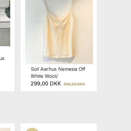
us
Soil Aarhus Nemesia Off
Rabens
White Wool/
Cement
299,00 DKK
1.245
599,00 DKK