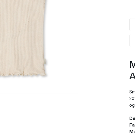
M
A
Sm
20
og 
De
Fa
Ma