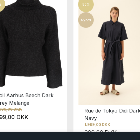
%
50%
Nyhed
oil Aarhus Beech Dark
rey Melange
.999,00 DKK
Rue de Tokyo Didi Dar
99,00 DKK
Navy
1.999,00 DKK
999,00 DKK