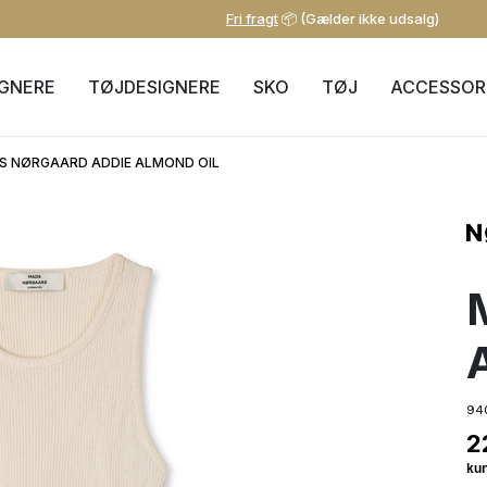
Fri fragt
📦 (Gælder ikke udsalg)
IGNERE
TØJDESIGNERE
SKO
TØJ
ACCESSOR
S NØRGAARD ADDIE ALMOND OIL
94
2