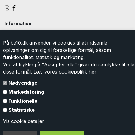
Information
Handelsbetingelser
Levering
På ba10.dk anvender vi cookies til at indsamle
Returlabel
oplysninger om dig til forskellige formål, såsom
Persondatapolitik
funktionalitet, statistik og marketing.
Cookie
Ved at trykke på "Accepter alle" giver du samtykke til alle
Kontakt
disse formål. Læs vores cookiepolitik
her
Om BA10
Gavekort
Nødvendige
Markedsføring
Tilmeld dig vores nyhedsbrev
Funktionelle
Tilmeld dig vores nyhedsbrev og modtag eksklusive tilbud og
Statistiske
nyheder i shoppen. Du kan til en hver tid
afmelde
igen. Ved
tilmelding accepterer du vores
persondatapolitik
.
Vis cookie detaljer
TILMELD