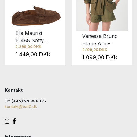
Elia Maurizi
Vanessa Bruno
16488 Softy
Eliane Army
2.899,00 DKK
Chokolat
2.199,00 DKK
1.449,00 DKK
1.099,00 DKK
Kontakt
Tlf.
(+45) 29 888 177
kontakt@ba10.dk
Information