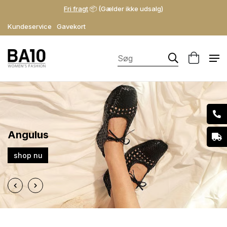
Fri fragt
📦 (Gælder ikke udsalg)
Kundeservice
Gavekort
Angulus
shop nu