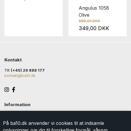
Angulus 1058
Olive
699,00 DKK
349,00 DKK
Kontakt
Tlf.
(+45) 29 888 177
kontakt@ba10.dk
Information
Handelsbetingelser
Levering
På ba10.dk anvender vi cookies til at indsamle
Returlabel
oplysninger om dig til forskellige formål, såsom