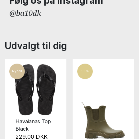
Følg os på Instagram
@ba10dk
Udvalgt til dig
Nyhed
50%
Havaianas Top
Black
229,00 DKK