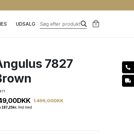
IES
UDSALG
0
Angulus 7827
Brown
971
49,00
DKK
1.499,00
DKK