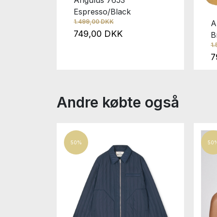
Espresso/Black
1.499,00 DKK
ack
A
749,00 DKK
B
9,00 DKK
1
7
Andre købte også
50%
50