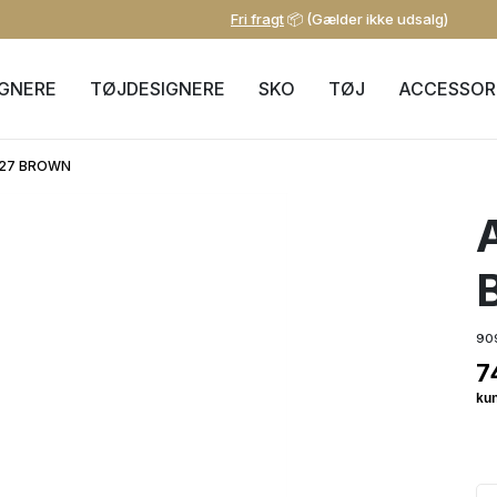
Fri fragt
📦 (Gælder ikke udsalg)
IGNERE
TØJDESIGNERE
SKO
TØJ
ACCESSOR
27 BROWN
90
7