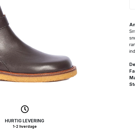
An
Sm
sn
ra
in
De
Fa
Ma
St
HURTIG LEVERING
1-2 hverdage