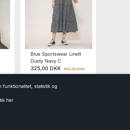
k
Blue Sportswear Linett
Angulus
Dusty Navy C
599,0
325,00 DKK
650,00 DKK
funktionalitet, statistik og
tik
her
e tilbud og nyheder i
tilmelding accepterer