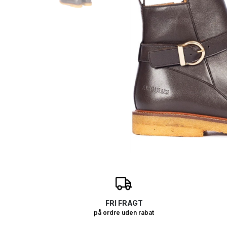
O
FRI FRAGT
på ordre uden rabat