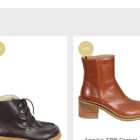
%
50%
Angulus 7795 Cognac