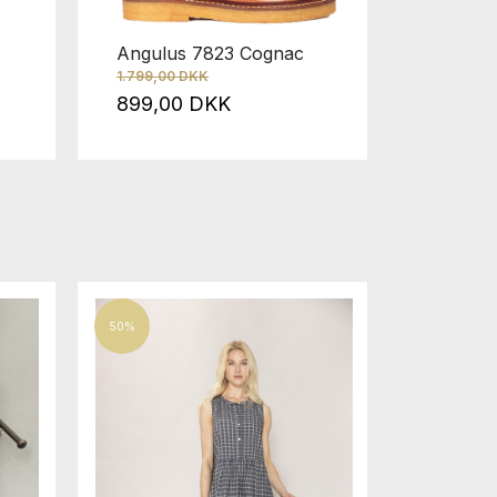
Black
1.699,00
Angulus 7823 Cognac
849,0
1.799,00 DKK
899,00 DKK
50%
50%