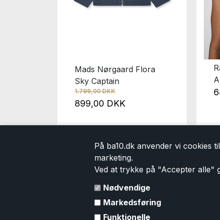
R
Mads Nørgaard Flora
A
Sky Captain
c Small
6
1.799,00 DKK
899,00 DKK
5,00 DKK
På ba10.dk anvender vi cookies til 
marketing.
Ved at trykke på "Accepter alle" g
Kontakt
Information
Nødvendige
Tlf.
(+45) 29 888 177
Handelsbetingelser
Markedsføring
kontakt@ba10.dk
Levering
Funktionelle
Returlabel