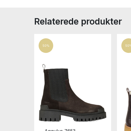
Relaterede produkter
50%
50
Angulus 7653