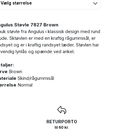
gulus Støvle 7827 Brown
uk støvle fra Angulus i klassisk design med rund
ude. Sktøvlen er med en kraftig rågummisål, er
ndsyet og er i kraftig randsyet læder. Støvlen har
dvendig lynlås og spænde ved ankel.
taljer:
rve
Brown
teriale
Skind/rågummisål
ørrelse
Normal
RETURPORTO
til 60 kr.