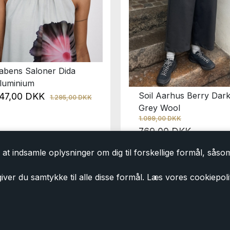
abens Saloner Dida
luminium
Soil Aarhus Berry Dar
47,00 DKK
1.295,00 DKK
Grey Wool
1.099,00 DKK
769,00 DKK
at indsamle oplysninger om dig til forskellige formål, såsom 
iver du samtykke til alle disse formål. Læs vores cookiepoli
Tilmeld dig vores nyhedsbrev
Tilmeld dig vores nyhedsbrev og modtag eksklusiv
shoppen. Du kan til en hver tid
afmelde
igen. Ved 
du vores
persondatapolitik
.