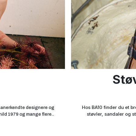
Støv
Hos BA10 finder du et bre
ra anerkendte designere og
støvler, sandaler og s
ild 1979 og mange flere..