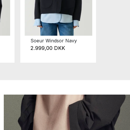
Soeur Windsor Navy
Soeur C
Poudre
2.999,00 DKK
1.499