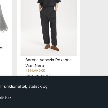
ht
Barena Venezia Roxanna
Vion Nero
1.599,00 DKK
799,00 DKK
funktionalitet, statistik og
tik
her