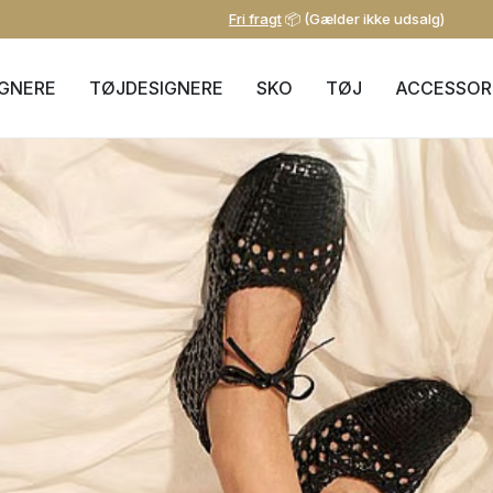
Fri fragt
📦 (Gælder ikke udsalg)
IGNERE
TØJDESIGNERE
SKO
TØJ
ACCESSOR