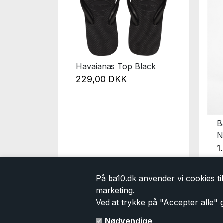
Havaianas Top Black
229,00 DKK
Elka
B
N
1
95,00 DKK
På ba10.dk anvender vi cookies til 
marketing.
Ved at trykke på "Accepter alle" g
Kontakt
Information
Nødvendige