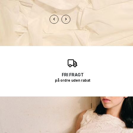
O
FRI FRAGT
på ordre uden rabat