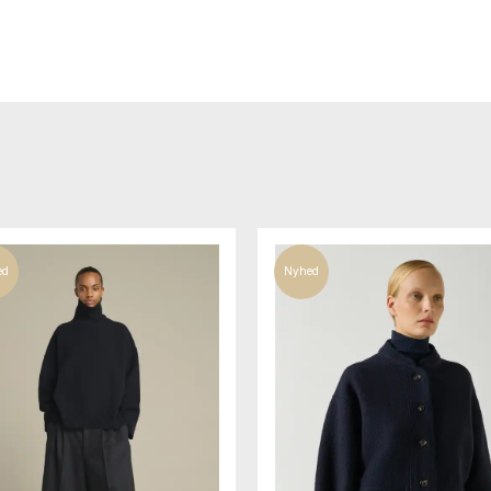
ed
Nyhed