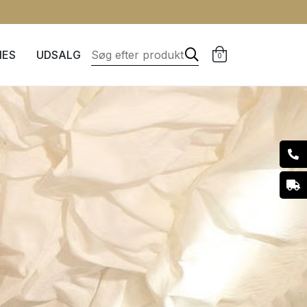
IES
UDSALG
0