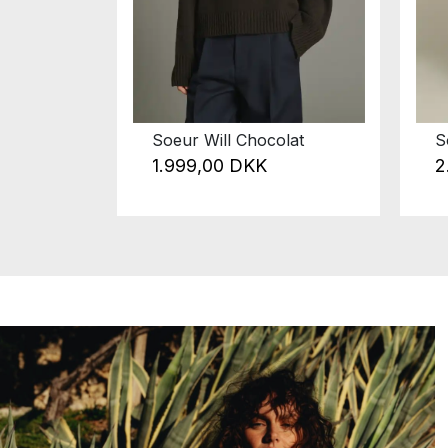
 Fanney
Soeur Will Chocolat
S
1.999,00 DKK
2