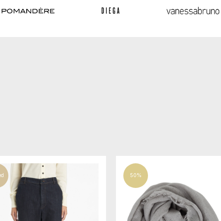
ed
50%