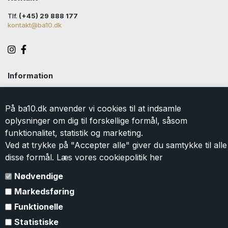
Tlf.
(+45) 29 888 177
kontakt@ba10.dk
Information
Handelsbetingelser
Levering
På ba10.dk anvender vi cookies til at indsamle
Returlabel
oplysninger om dig til forskellige formål, såsom
Persondatapolitik
funktionalitet, statistik og marketing.
Cookie
Ved at trykke på "Accepter alle" giver du samtykke til alle
Kontakt
disse formål. Læs vores cookiepolitik
her
Om BA10
Gavekort
Nødvendige
Markedsføring
Tilmeld dig vores nyhedsbrev
Funktionelle
Tilmeld dig vores nyhedsbrev og modtag eksklusive tilbud og
Statistiske
nyheder i shoppen. Du kan til en hver tid
afmelde
igen. Ved