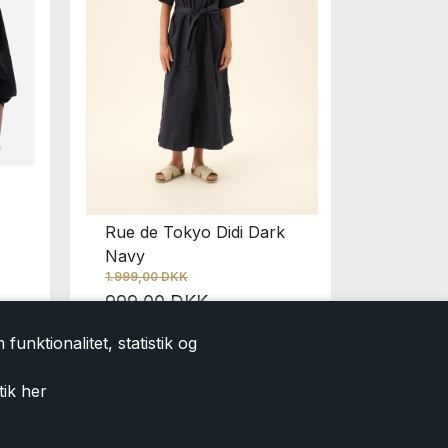
Rue de Tokyo Didi Dark
Rabens 
Navy
Black
1.999,00 DKK
1.445
999,00 DKK
funktionalitet, statistik og
tik
her
e tilbud og nyheder i