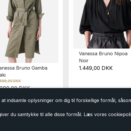
Vanessa Bruno Nipoa
Noir
anessa Bruno Gamba
1.449,00 DKK
aki
.599,00 DKK
.299,00 DKK
at indsamle oplysninger om dig til forskellige formål, såsom 
iver du samtykke til alle disse formål. Læs vores cookiepoli
Tilmeld dig vores nyhedsbrev
Tilmeld dig vores nyhedsbrev og modtag eksklusiv