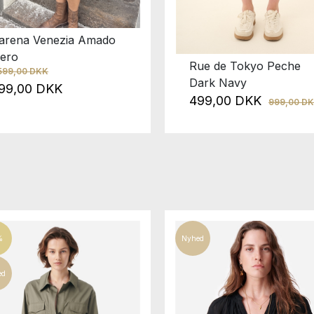
arena Venezia Amado
ero
Rue de Tokyo Peche
.599,00 DKK
Dark Navy
99,00 DKK
499,00 DKK
999,00 D
%
Nyhed
ed