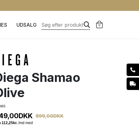
IES
UDSALG
0
Diega Shamao
Olive
865
49,00
DKK
899,00
DKK