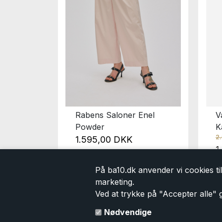
esia
Rabens Saloner Enel
V
Powder
K
2
1.595,00 DKK
9,00 DKK
1
På ba10.dk anvender vi cookies til 
marketing.
Ved at trykke på "Accepter alle" g
Kontakt
Information
Nødvendige
Tlf.
(+45) 29 888 177
Handelsbetingelser