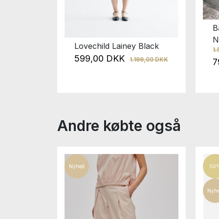
B
N
de
Lovechild Lainey Black
1
r
599,00 DKK
1.199,00 DKK
7
0,00 DKK
Andre købte også
Nyhed
50
Nyh