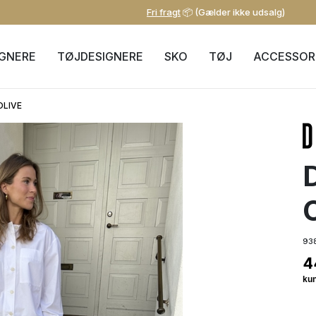
Fri fragt
📦 (Gælder ikke udsalg)
IGNERE
TØJDESIGNERE
SKO
TØJ
ACCESSOR
OLIVE
93
4