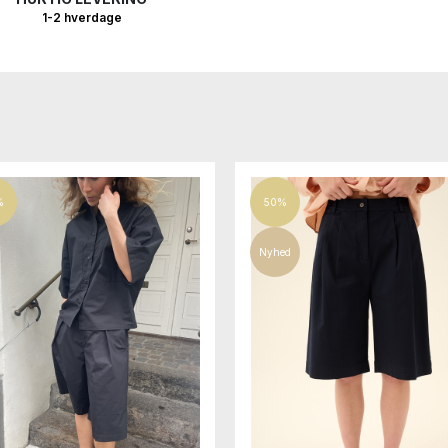
1-2 hverdage
%
50%
Nyhed