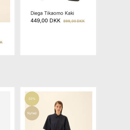
Diega Tikaomo Kaki
Diega C
449,00 DKK
899,00 DKK
1.099,00
549,0
KK
50%
Nyhed
Nyhed