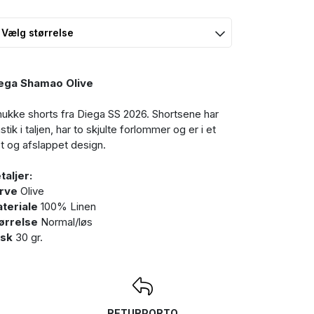
ega Shamao Olive
ukke shorts fra Diega SS 2026. Shortsene har
stik i taljen, har to skjulte forlommer og er i et
st og afslappet design.
taljer:
rve
Olive
teriale
100% Linen
ørrelse
Normal/løs
sk
30 gr.
RETURPORTO