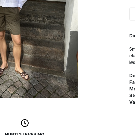
Di
Sm
ela
lø
De
Fa
Ma
St
Va
HURTIG LEVERING