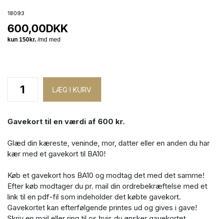
18093
600,00
DKK
Gavekort til en værdi af 600 kr.
Glæd din kæreste, veninde, mor, datter eller en anden du har
kær med et gavekort til BA10!
Køb et gavekort hos BA10 og modtag det med det samme!
Efter køb modtager du pr. mail din ordrebekræftelse med et
link til en pdf-fil som indeholder det købte gavekort.
Gavekortet kan efterfølgende printes ud og gives i gave!
Skriv en mail eller ring til os hvis du ønsker gavekortet