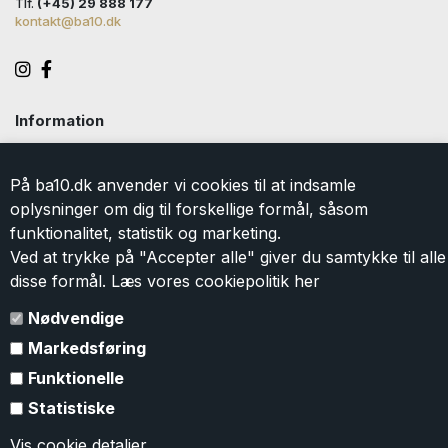
Tlf.
(+45) 29 888 177
kontakt@ba10.dk
Information
Handelsbetingelser
Levering
På ba10.dk anvender vi cookies til at indsamle
Returlabel
oplysninger om dig til forskellige formål, såsom
Persondatapolitik
funktionalitet, statistik og marketing.
Cookie
Ved at trykke på "Accepter alle" giver du samtykke til alle
Kontakt
disse formål. Læs vores cookiepolitik
her
Om BA10
Gavekort
Nødvendige
Markedsføring
Tilmeld dig vores nyhedsbrev
Funktionelle
Tilmeld dig vores nyhedsbrev og modtag eksklusive tilbud og
Statistiske
nyheder i shoppen. Du kan til en hver tid
afmelde
igen. Ved
tilmelding accepterer du vores
persondatapolitik
.
Vis cookie detaljer