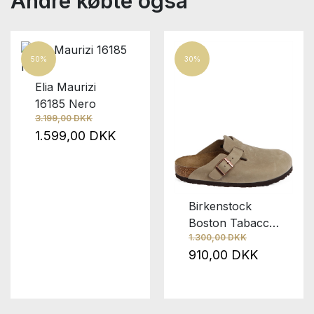
Andre købte også
50%
30%
Elia Maurizi
16185 Nero
3.199,00 DKK
1.599,00 DKK
Birkenstock
Boston Tabacco
1.300,00 DKK
Brown
910,00 DKK