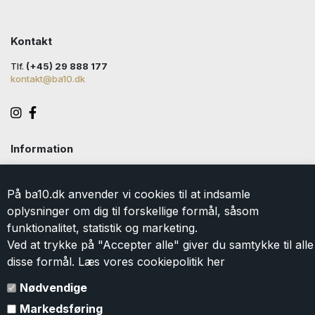
Kontakt
Tlf.
(+45) 29 888 177
kontakt@ba10.dk
Information
Handelsbetingelser
Levering
På ba10.dk anvender vi cookies til at indsamle
Returlabel
oplysninger om dig til forskellige formål, såsom
Persondatapolitik
funktionalitet, statistik og marketing.
Cookie
Ved at trykke på "Accepter alle" giver du samtykke til alle
Kontakt
disse formål. Læs vores cookiepolitik
her
Om BA10
Gavekort
Nødvendige
Markedsføring