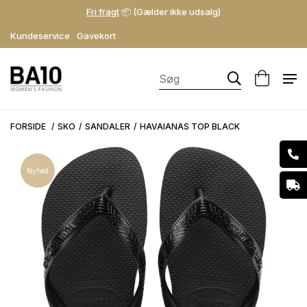
Fri fragt
📦 (Gælder ikke udsalg)
Kundeservice
Gavekort
FORSIDE
SKO
SANDALER
HAVAIANAS TOP BLACK
Nyhed