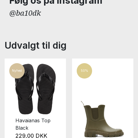
Følg os på Instagram
@ba10dk
Udvalgt til dig
Nyhed
50%
Havaianas Top
Black
229,00 DKK