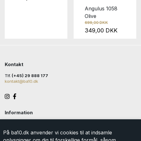
Angulus 1058
Olive
699,00 DKK
349,00 DKK
Kontakt
Tlf.
(+45) 29 888 177
kontakt@ba10.dk
Information
Handelsbetingelser
Levering
På ba10.dk anvender vi cookies til at indsamle
Returlabel
oplysninger om dig til forskellige formål, såsom