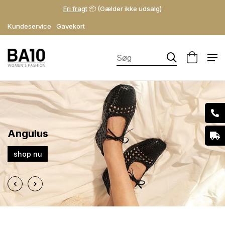
Fri fragt
📦 (Gælder ikke udsalg)
Kundeservice
Gavekort