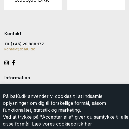
Kontakt
Tlf.
(+45) 29 888 177
kontakt@ba10.dk
Information
Handelsbetingelser
Levering
På ba10.dk anvender vi cookies til at indsamle
Returlabel
oplysninger om dig til forskellige formål, såsom
Persondatapolitik
funktionalitet, statistik og marketing.
Cookie
Ved at trykke på "Accepter alle" giver du samtykke til alle
Kontakt
disse formål. Læs vores cookiepolitik
her
Om BA10