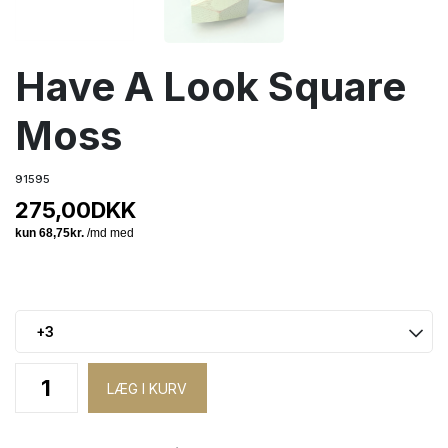
Have A Look Square
Moss
91595
275,00
DKK