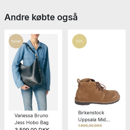
Andre købte også
Nyhed
50%
Birkenstock
Vanessa Bruno
Uppsala Mid
Jess Hobo Bag
1.600,00 DKK
Dark Tea
3.599,00 DKK