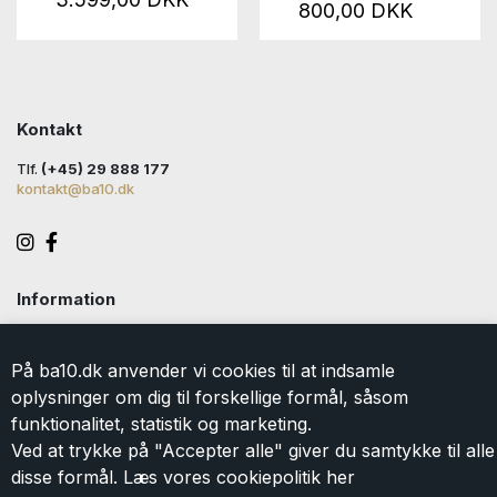
800,00 DKK
Kontakt
Tlf.
(+45) 29 888 177
kontakt@ba10.dk
Information
Handelsbetingelser
Levering
På ba10.dk anvender vi cookies til at indsamle
Returlabel
oplysninger om dig til forskellige formål, såsom
Persondatapolitik
funktionalitet, statistik og marketing.
Cookie
Ved at trykke på "Accepter alle" giver du samtykke til alle
Kontakt
disse formål. Læs vores cookiepolitik
her
Om BA10