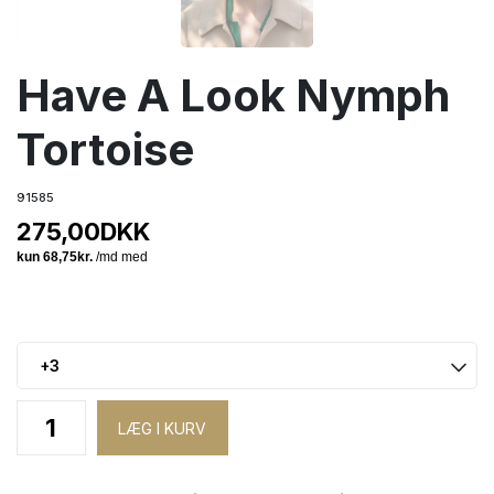
Have A Look Nymph
Tortoise
91585
275,00
DKK