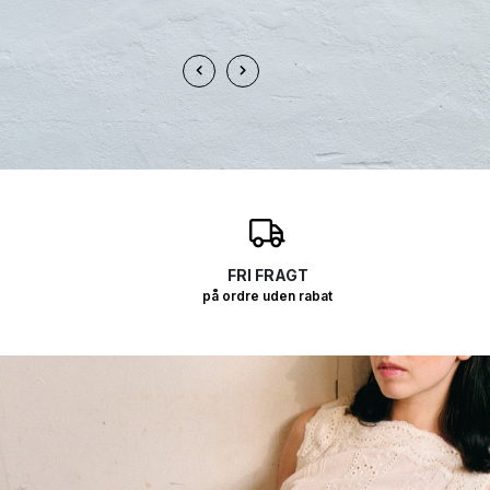
O
FRI FRAGT
på ordre uden rabat