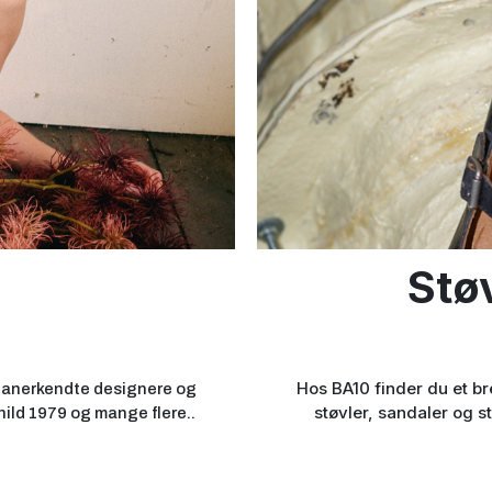
Støv
Hos BA10 finder du et bre
ra anerkendte designere og
støvler, sandaler og s
ild 1979 og mange flere..