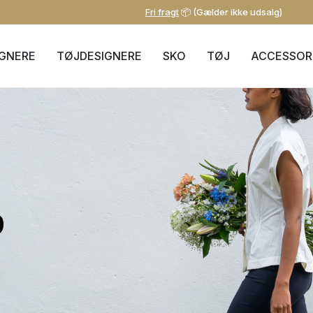
Fri fragt
📦 (Gælder ikke udsalg)
IGNERE
TØJDESIGNERE
SKO
TØJ
ACCESSOR
9