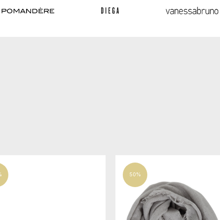
%
50%