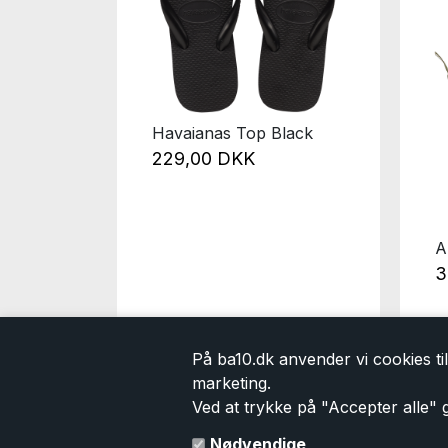
Havaianas Top Black
229,00 DKK
88 Softy
A
3
På ba10.dk anvender vi cookies til 
marketing.
Ved at trykke på "Accepter alle" g
Kontakt
Information
Nødvendige