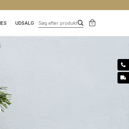
IES
UDSALG
0