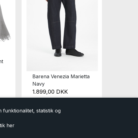
ht
Barena Venezia Marietta
Soeur F
Navy
1.799
1.899,00 DKK
funktionalitet, statistik og
tik
her