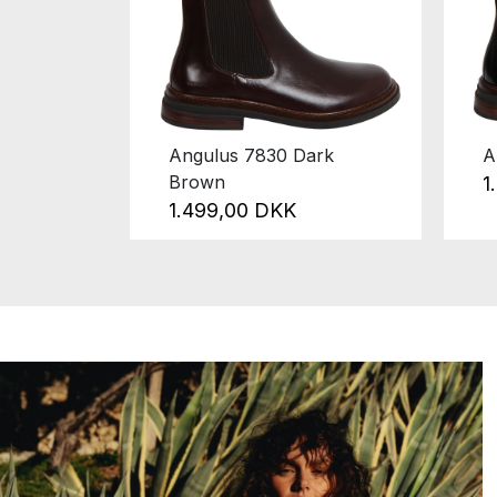
ry
Angulus 7830 Dark
A
Brown
1
1.499,00 DKK
9,00 DKK