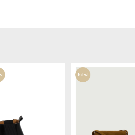
ed
Nyhed