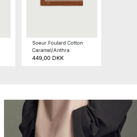
Soeur Foulard Cotton
Soeur 
Caramel/Anthra
Fonce
449,00 DKK
1.599