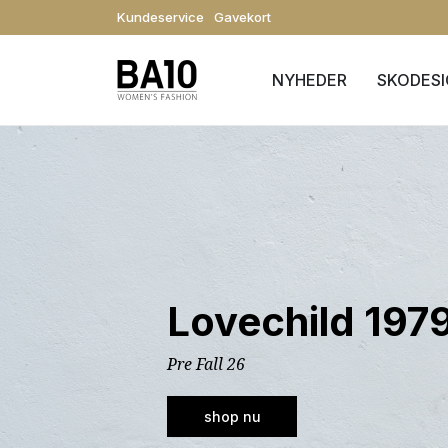
Kundeservice
Gavekort
NYHEDER
SKODES
Lovechild 197
Pre Fall 26
shop nu