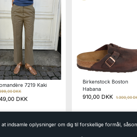
Birkenstock Boston
omandère 7219 Kaki
Habana
.699,00 DKK
910,00 DKK
1.300,00 
49,00 DKK
at indsamle oplysninger om dig til forskellige formål, såsom 