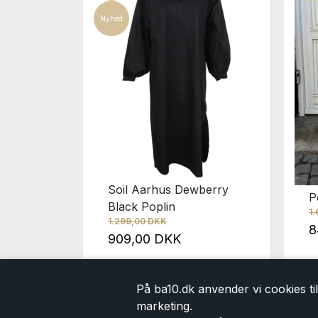
Nyhed
ch Dark
Soil Aarhus Dewberry
P
Black Poplin
1
1.299,00 DKK
8
909,00 DKK
På ba10.dk anvender vi cookies til 
marketing.