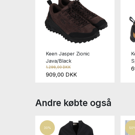
Keen Jasper Zionic
K
ni 20
Java/Black
S
1.299,00 DKK
6
909,00 DKK
Andre købte også
30%
50