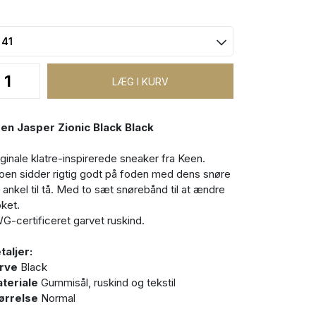
en Jasper Zionic Black Black
iginale klatre-inspirerede sneaker fra Keen.
oen sidder rigtig godt på foden med dens snøre
a ankel til tå. Med to sæt snørebånd til at ændre
oket.
G-certificeret garvet ruskind.
taljer:
rve
Black
teriale
Gummisål, ruskind og tekstil
ørrelse
Normal