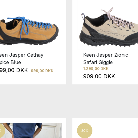
een Jasper Cathay
Keen Jasper Zionic
pice Blue
Safari Giggle
1.299,00 DKK
99,00 DKK
999,00 DKK
909,00 DKK
%
30%