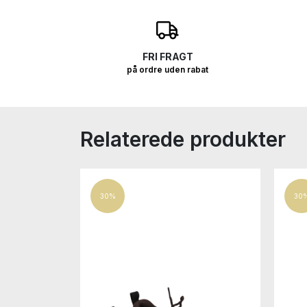
O
FRI FRAGT
på ordre uden rabat
Relaterede produkter
30%
30