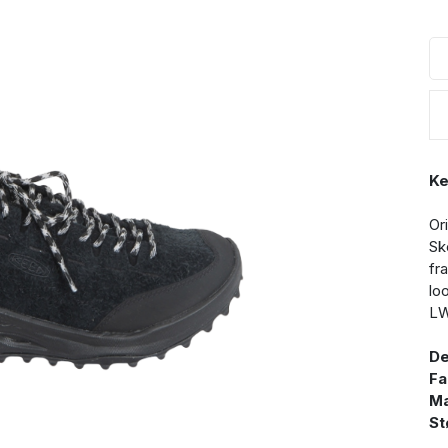
Ke
Or
Sk
fr
lo
LW
De
Fa
Ma
St