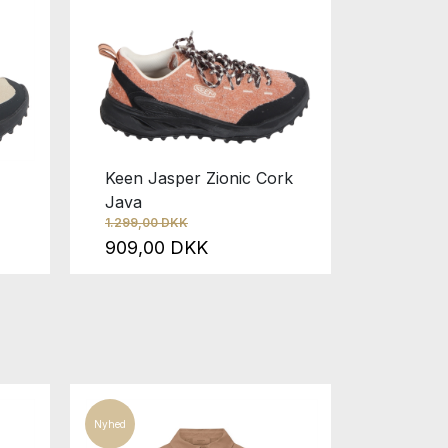
Keen Jasper Zionic Cork
Etonic 
1.300,00
Java
650,0
1.299,00 DKK
909,00 DKK
Nyhed
50%