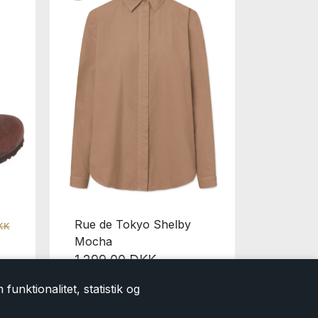
Rue de Tokyo Shelby
Soeur H
DKK
1.999,00
Mocha
999,0
1.299,00 DKK
funktionalitet, statistik og