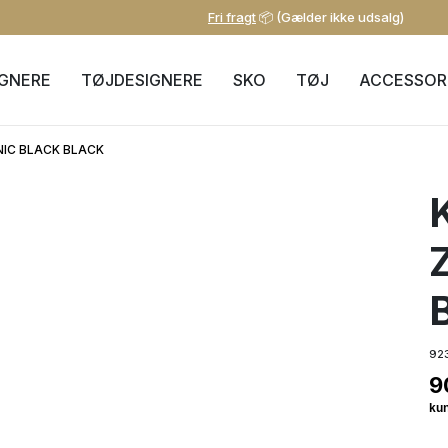
Fri fragt
📦 (Gælder ikke udsalg)
IGNERE
TØJDESIGNERE
SKO
TØJ
ACCESSOR
NIC BLACK BLACK
92
9