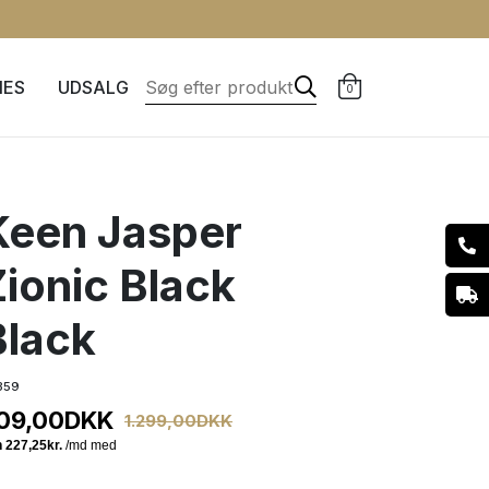
IES
UDSALG
0
Keen Jasper
Zionic Black
Black
359
09,00
DKK
1.299,00
DKK