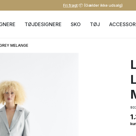
Fri fragt
📦 (Gælder ikke udsalg)
IGNERE
TØJDESIGNERE
SKO
TØJ
ACCESSOR
 GREY MELANGE
93
1