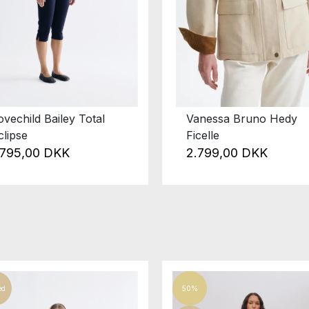
ovechild Bailey Total
Vanessa Bruno Hedy
clipse
Ficelle
.795,00 DKK
2.799,00 DKK
ed
50%