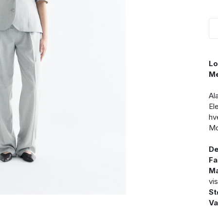
Lo
Me
Al
El
hv
Mo
De
Fa
Ma
vi
St
Va