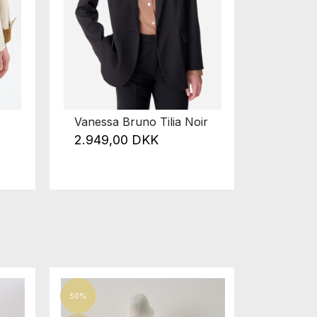
Vanessa Bruno Tilia Noir
Soeur 
2.949,00 DKK
2.499
50%
50%