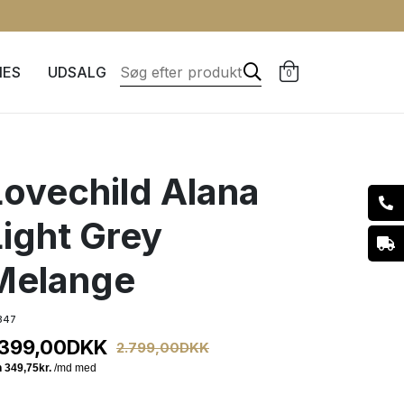
IES
UDSALG
0
Lovechild Alana
Light Grey
Melange
347
.399,00
DKK
2.799,00
DKK