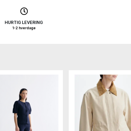
HURTIG LEVERING
1-2 hverdage