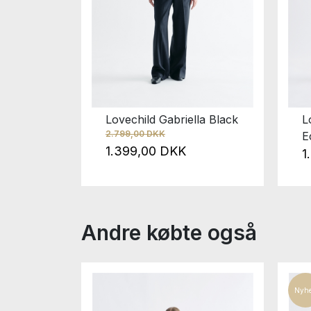
ila Flan
Lovechild Gabriella Black
L
2.799,00 DKK
E
1.399,00 DKK
1
Andre købte også
Nyh