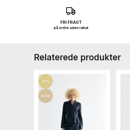
O
FRI FRAGT
på ordre uden rabat
Relaterede produkter
50%
Nyhed