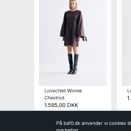
Horea
Lovechild Winnie
L
Chestnut
1
1.595,00 DKK
På ba10.dk anvender vi cookies til 
marketing.