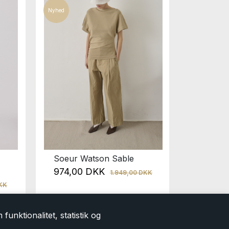
Nyhed
Nyhed
Soeur Watson Sable
Lovechil
Grey M
974,00 DKK
1.949,00 DKK
2.199,00
DKK
1.099
funktionalitet, statistik og