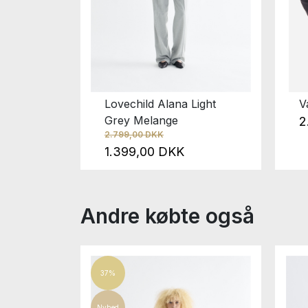
ila Flan
Lovechild Alana Light
V
Grey Melange
2
2.799,00 DKK
1.399,00 DKK
Andre købte også
37%
Nyhed