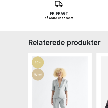
O
FRI FRAGT
på ordre uden rabat
Relaterede produkter
50%
Nyhed