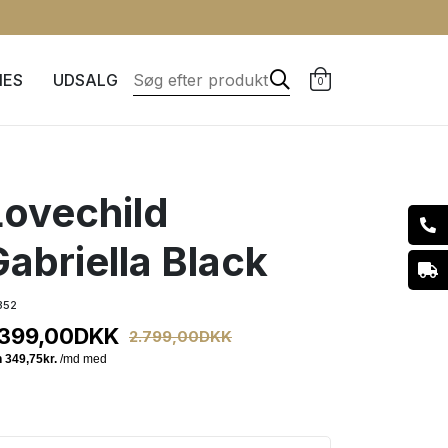
IES
UDSALG
0
Lovechild
Gabriella Black
352
.399,00
DKK
2.799,00
DKK