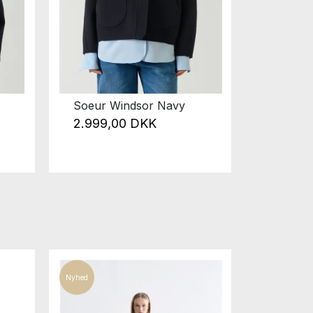
Soeur Windsor Navy
Rue de
Soft Bl
2.999,00 DKK
1.795
Nyhed