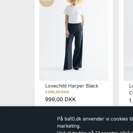
Delva
Lovechild Harper Black
L
1.595,00 DKK
C
999,00 DKK
1
På ba10.dk anvender vi cookies til 
marketing.
Ved at trykke på "Accepter alle" g