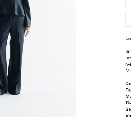
Lo
Sm
tæ
hv
Mo
De
Fa
Ma
1%
St
Va