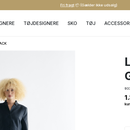
Fri fragt
📦 (Gælder ikke udsalg)
IGNERE
TØJDESIGNERE
SKO
TØJ
ACCESSOR
LACK
93
1