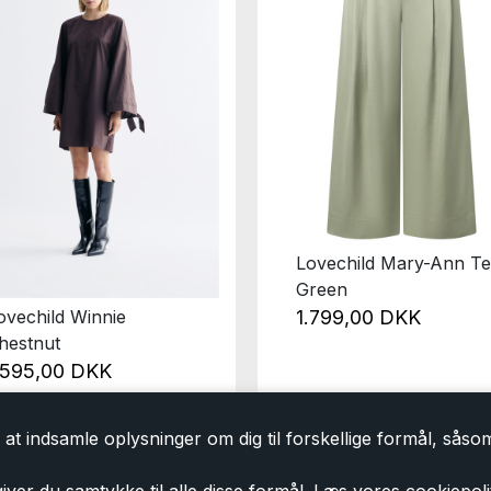
Lovechild Mary-Ann T
Green
ovechild Winnie
1.799,00 DKK
hestnut
.595,00 DKK
at indsamle oplysninger om dig til forskellige formål, såsom 
iver du samtykke til alle disse formål. Læs vores cookiepoli