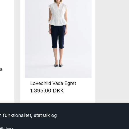
ea
Lovechild Vada Egret
Lovechi
1.395,00 DKK
1.295
funktionalitet, statistik og
tik
her