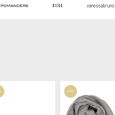
%
50%