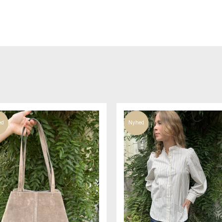
ed
Nyhed