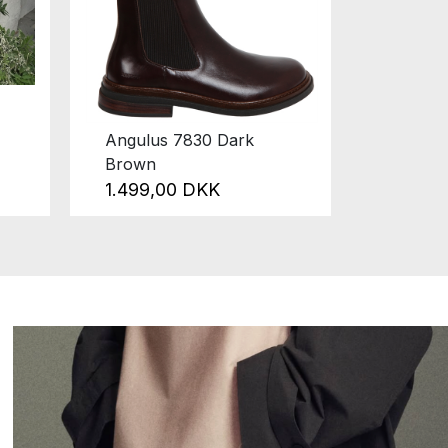
Angulus 7830 Dark
Angulus
Brown
1.499
1.499,00 DKK