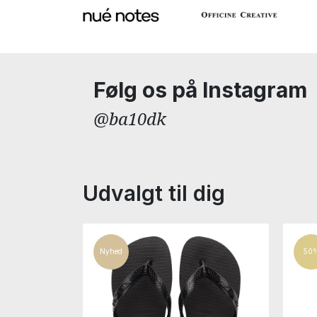
Følg os på Instagram
@ba10dk
Udvalgt til dig
Thalia
Nyhed
50
95,00 DKK