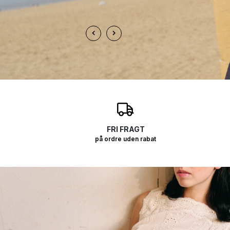
O
FRI FRAGT
på ordre uden rabat