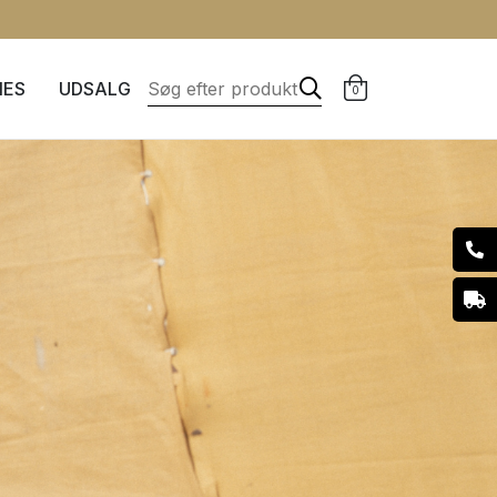
IES
UDSALG
0