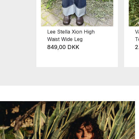
Lee Stella Xion High
V
Waist Wide Leg
T
849,00 DKK
2