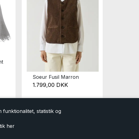
ht
Soeur Fusil Marron
Rue de 
Navy
1.799,00 DKK
1.999,00
999,0
funktionalitet, statistik og
tik
her