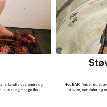
Støv
Hos BA10 finder du et bre
ra anerkendte designere og
støvler, sandaler og s
ild 1979 og mange flere..