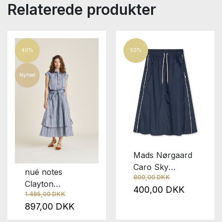
Relaterede produkter
40%
50%
Nyhed
Mads Nørgaard
Caro Sky
nué notes
800,00 DKK
Captain
Clayton
400,00 DKK
1.495,00 DKK
Chambray
897,00 DKK
Striped