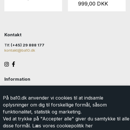
999,00 DKK
Kontakt
Tlf.
(+45) 29 888 177
kontakt@ba10.dk
Information
Handelsbetingelser
Levering
På ba10.dk anvender vi cookies til at indsamle
Returlabel
oplysninger om dig til forskellige formål, såsom
Persondatapolitik
funktionalitet, statistik og marketing.
Cookie
Ved at trykke på "Accepter alle" giver du samtykke til alle
Kontakt
disse formål. Læs vores cookiepolitik
her
Om BA10