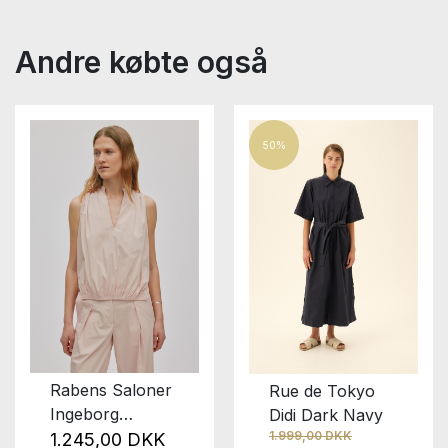
Andre købte også
50%
Rabens Saloner
Rue de Tokyo
Ingeborg
Didi Dark Navy
1.999,00 DKK
Powder
1.245,00 DKK