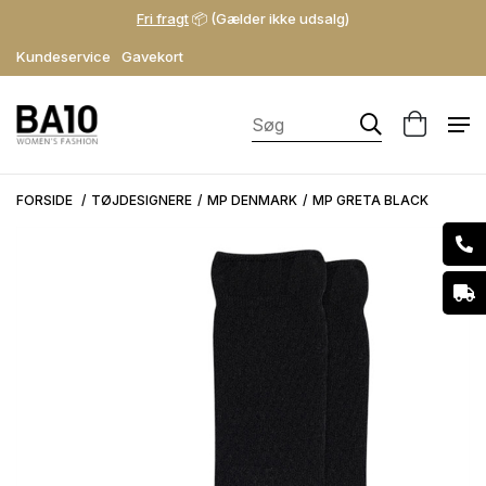
Fri fragt
📦 (Gælder ikke udsalg)
Kundeservice
Gavekort
FORSIDE
TØJDESIGNERE
MP DENMARK
MP GRETA BLACK