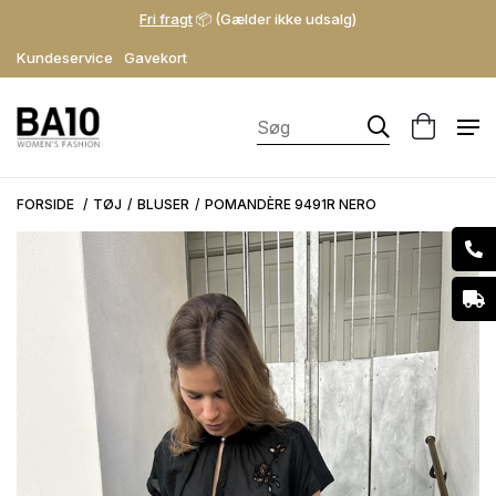
Fri fragt
📦 (Gælder ikke udsalg)
Kundeservice
Gavekort
FORSIDE
TØJ
BLUSER
POMANDÈRE 9491R NERO