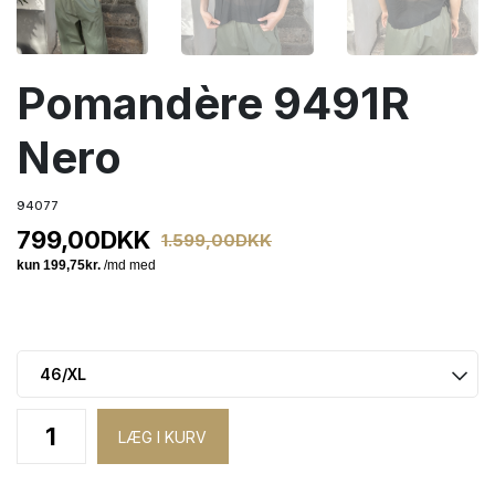
Pomandère 9491R
Nero
94077
799,00
DKK
1.599,00
DKK