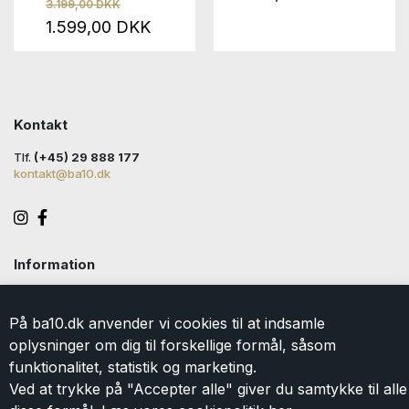
3.199,00 DKK
1.599,00 DKK
Kontakt
Tlf.
(+45) 29 888 177
kontakt@ba10.dk
Information
Handelsbetingelser
Levering
På ba10.dk anvender vi cookies til at indsamle
Returlabel
oplysninger om dig til forskellige formål, såsom
Persondatapolitik
funktionalitet, statistik og marketing.
Cookie
Ved at trykke på "Accepter alle" giver du samtykke til alle
Kontakt