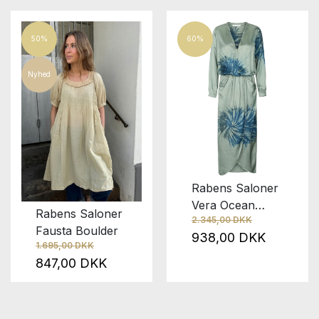
50%
60%
Nyhed
Rabens Saloner
Vera Ocean
Rabens Saloner
2.345,00 DKK
Combo
Fausta Boulder
938,00 DKK
1.695,00 DKK
847,00 DKK