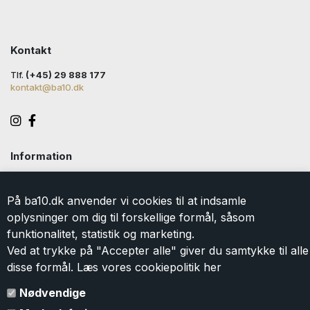
Kontakt
Tlf.
(+45) 29 888 177
kontakt@ba10.dk
Information
Handelsbetingelser
Levering
På ba10.dk anvender vi cookies til at indsamle
Returlabel
oplysninger om dig til forskellige formål, såsom
Persondatapolitik
funktionalitet, statistik og marketing.
Cookie
Ved at trykke på "Accepter alle" giver du samtykke til alle
Kontakt
disse formål. Læs vores cookiepolitik
her
Om BA10
Gavekort
Nødvendige