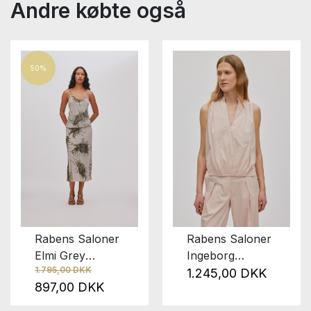
Andre købte også
50%
Rabens Saloner
Rabens Saloner
Elmi Grey
Ingeborg
1.795,00 DKK
Combo
Powder
1.245,00 DKK
897,00 DKK