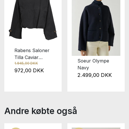
Rabens Saloner
Tilla Caviar
Soeur Olympe
1.945,00 DKK
Black
Navy
972,00 DKK
2.499,00 DKK
Andre købte også