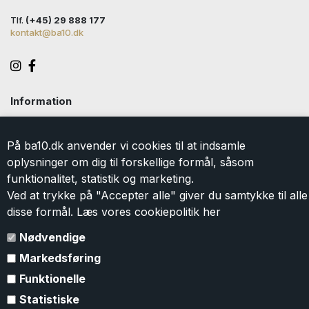
Tlf.
(+45) 29 888 177
kontakt@ba10.dk
Information
Handelsbetingelser
Levering
På ba10.dk anvender vi cookies til at indsamle
Returlabel
oplysninger om dig til forskellige formål, såsom
Persondatapolitik
funktionalitet, statistik og marketing.
Cookie
Ved at trykke på "Accepter alle" giver du samtykke til alle
Kontakt
disse formål. Læs vores cookiepolitik
her
Om BA10
Gavekort
Nødvendige
Markedsføring
Tilmeld dig vores nyhedsbrev
Funktionelle
Tilmeld dig vores nyhedsbrev og modtag eksklusive tilbud og
Statistiske
nyheder i shoppen. Du kan til en hver tid
afmelde
igen. Ved