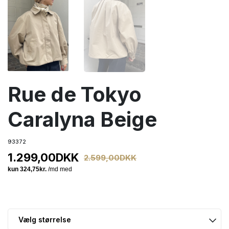
Rue de Tokyo
Caralyna Beige
93372
1.299,00
DKK
2.599,00
DKK