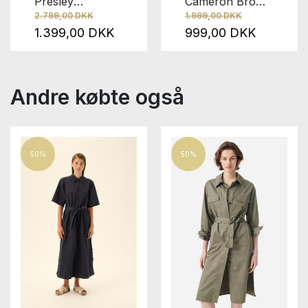
Presley
Cameron Brown
2.799,00 DKK
1.999,00 DKK
Carthweel Blue
Stripe
1.399,00 DKK
999,00 DKK
Andre købte også
50%
50%