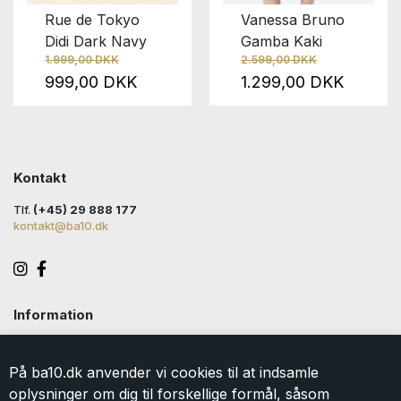
Rue de Tokyo
Vanessa Bruno
Didi Dark Navy
Gamba Kaki
1.999,00 DKK
2.599,00 DKK
999,00 DKK
1.299,00 DKK
Kontakt
Tlf.
(+45) 29 888 177
kontakt@ba10.dk
Information
Handelsbetingelser
Levering
På ba10.dk anvender vi cookies til at indsamle
Returlabel
oplysninger om dig til forskellige formål, såsom