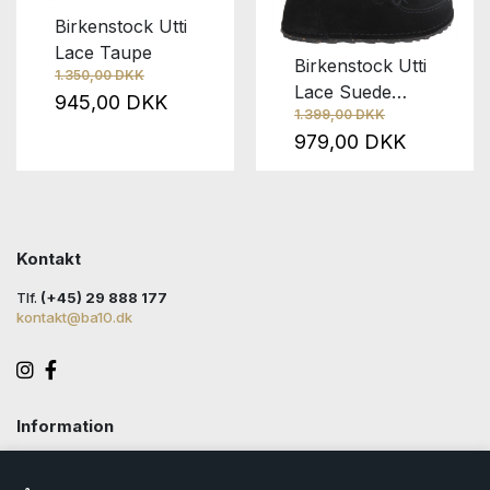
Birkenstock Utti
Lace Taupe
Birkenstock Utti
1.350,00 DKK
Lace Suede
945,00 DKK
1.399,00 DKK
Black
979,00 DKK
Kontakt
Tlf.
(+45) 29 888 177
kontakt@ba10.dk
Information
Handelsbetingelser