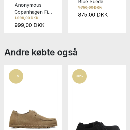
Blue Suede
Anonymous
1.750,00 DKK
Copenhagen Fifi
875,00 DKK
1.999,00 DKK
Tiger
999,00 DKK
Andre købte også
30%
30%