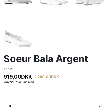
Soeur Bala Argent
90051
919,00
DKK
2.299,00
DKK