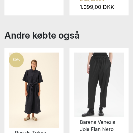
Brown
1.099,00 DKK
Andre købte også
50%
Barena Venezia
Joie Flan Nero
Rue de Tokyo