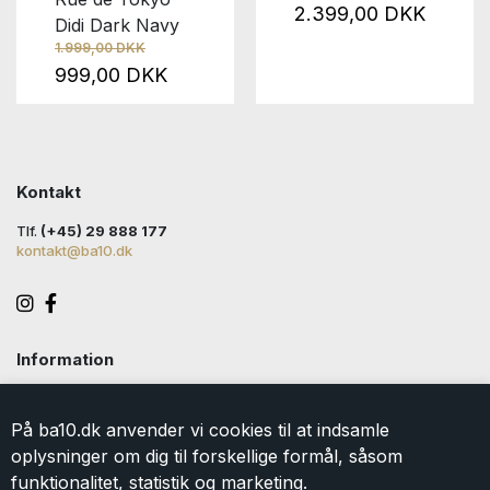
2.399,00 DKK
Didi Dark Navy
1.999,00 DKK
999,00 DKK
Kontakt
Tlf.
(+45) 29 888 177
kontakt@ba10.dk
Information
Handelsbetingelser
Levering
På ba10.dk anvender vi cookies til at indsamle
Returlabel
oplysninger om dig til forskellige formål, såsom
Persondatapolitik
funktionalitet, statistik og marketing.