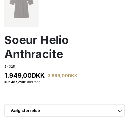
Soeur Helio
Anthracite
94325
1.949,00
DKK
3.899,00
DKK