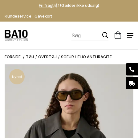
Fri fragt
📦 (Gælder ikke udsalg)
Kundeservice
Gavekort
FORSIDE
TØJ
OVERTØJ
SOEUR HELIO ANTHRACITE
Nyhed