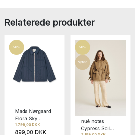
Relaterede produkter
50%
50%
Nyhed
Mads Nørgaard
Flora Sky
nué notes
1.799,00 DKK
Captain
Cypress Soil
899,00 DKK
2.199,00 DKK