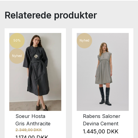
Relaterede produkter
50%
Nyhed
Nyhed
Rabens Saloner
Soeur Hosta
Devina Cement
Gris Anthracite
2.349,00 DKK
1.445,00 DKK
1.174,00 DKK