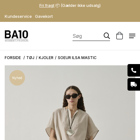
Fri fragt
📦 (Gælder ikke udsalg)
Kundeservice
Gavekort
FORSIDE
TØJ
KJOLER
SOEUR ILSA MASTIC
Nyhed