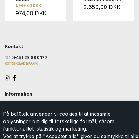
1.949,00 DKK
Nana Block
2.650,00 DKK
974,00 DKK
Striped
Kontakt
Tlf.
(+45) 29 888 177
kontakt@ba10.dk
Information
Handelsbetingelser
Levering
På ba10.dk anvender vi cookies til at indsamle
Returlabel
oplysninger om dig til forskellige formål, såsom
Persondatapolitik
funktionalitet, statistik og marketing.
Cookie
Ved at trykke på "Accepter alle" giver du samtykke til alle