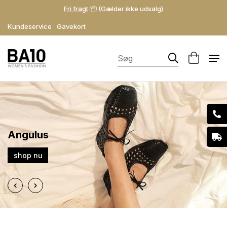
Fri fragt
📦 (Gælder ikke udsalg)
Kundeservice
Gavekort