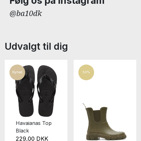
Følg os på Instagram
@ba10dk
Udvalgt til dig
Nyhed
50%
Havaianas Top
Black
229,00 DKK