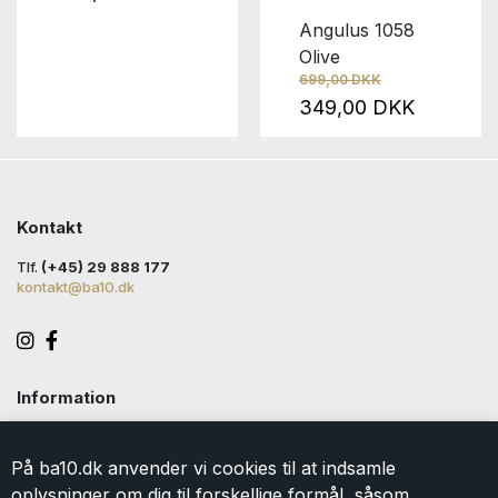
Angulus 1058
Olive
699,00 DKK
349,00 DKK
Kontakt
Tlf.
(+45) 29 888 177
kontakt@ba10.dk
Information
Handelsbetingelser
Levering
På ba10.dk anvender vi cookies til at indsamle
Returlabel
oplysninger om dig til forskellige formål, såsom