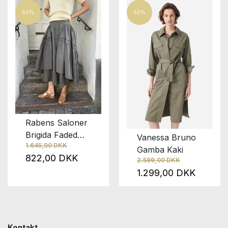
50%
50%
Rabens Saloner
Brigida Faded
Vanessa Bruno
1.645,00 DKK
Black
Gamba Kaki
822,00 DKK
2.599,00 DKK
1.299,00 DKK
Kontakt