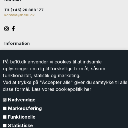
Tlf.
(+45) 29 888 177
kontakt@ba10.dk
Information
Handelsbetingelser
Levering
På ba10.dk anvender vi cookies til at indsamle
Returlabel
oplysninger om dig til forskellige formål, såsom
Persondatapolitik
funktionalitet, statistik og marketing.
Cookie
Ved at trykke på "Accepter alle" giver du samtykke til alle
Kontakt
disse formål. Læs vores cookiepolitik
her
Om BA10
Gavekort
Nødvendige
Markedsføring
Tilmeld dig vores nyhedsbrev
Funktionelle
Tilmeld dig vores nyhedsbrev og modtag eksklusive tilbud og
Statistiske