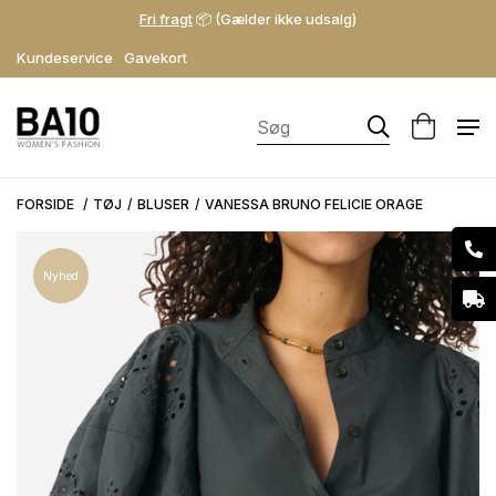
Fri fragt
📦 (Gælder ikke udsalg)
Kundeservice
Gavekort
FORSIDE
TØJ
BLUSER
VANESSA BRUNO FELICIE ORAGE
Nyhed