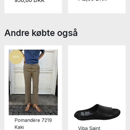
950,00 DKK
Andre købte også
50%
Pomandère 7219
Kaki
Viba Saint