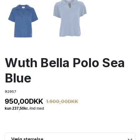
Wuth Bella Polo Sea
Blue
92957
950,00
DKK
1.900,00
DKK