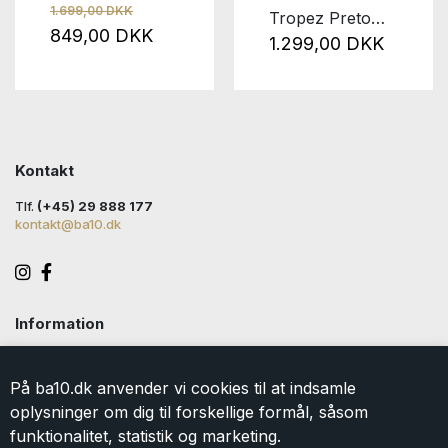
1.699,00 DKK
Tropez Preto
849,00 DKK
Black
1.299,00 DKK
Kontakt
Tlf.
(+45) 29 888 177
kontakt@ba10.dk
Information
Handelsbetingelser
Levering
På ba10.dk anvender vi cookies til at indsamle
Returlabel
oplysninger om dig til forskellige formål, såsom
Persondatapolitik
funktionalitet, statistik og marketing.