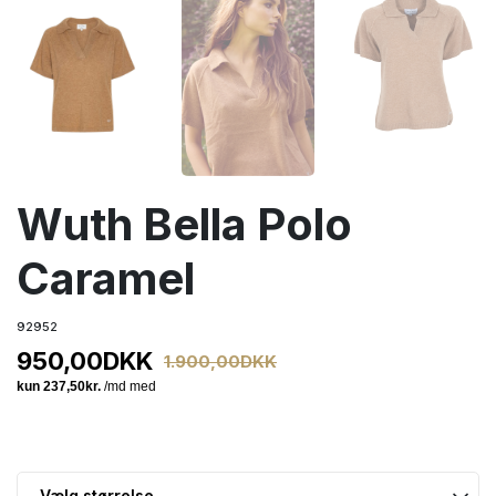
Wuth Bella Polo
Caramel
92952
950,00
DKK
1.900,00
DKK