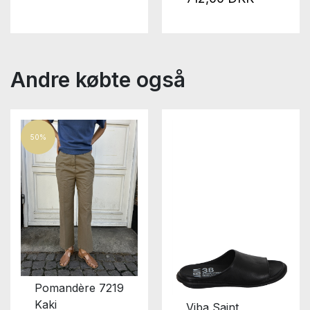
Andre købte også
50%
Pomandère 7219
Kaki
Viba Saint