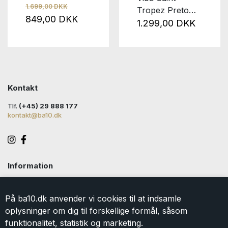
1.699,00 DKK
Tropez Preto
849,00 DKK
Black
1.299,00 DKK
Kontakt
Tlf.
(+45) 29 888 177
kontakt@ba10.dk
Information
Handelsbetingelser
Levering
På ba10.dk anvender vi cookies til at indsamle
Returlabel
oplysninger om dig til forskellige formål, såsom
Persondatapolitik
funktionalitet, statistik og marketing.