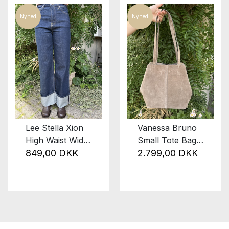
Nyhed
Nyhed
Lee Stella Xion
Vanessa Bruno
High Waist Wide
Small Tote Bag
Leg
Taupe
849,00 DKK
2.799,00 DKK