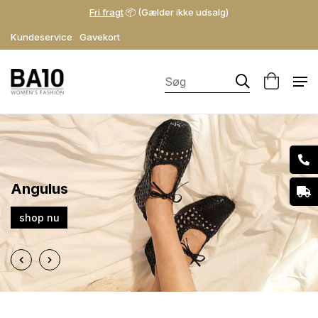
Fri fragt
📦 (Gælder ikke udsalg)
Kundeservice
Gavekort