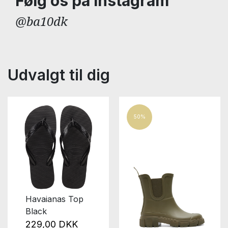
Følg os på Instagram
@ba10dk
Udvalgt til dig
50%
Havaianas Top
Black
229,00 DKK