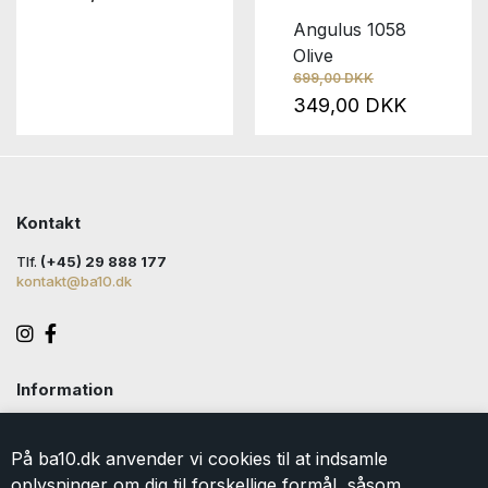
Angulus 1058
Olive
699,00 DKK
349,00 DKK
Kontakt
Tlf.
(+45) 29 888 177
kontakt@ba10.dk
Information
Handelsbetingelser
Levering
På ba10.dk anvender vi cookies til at indsamle
Returlabel
oplysninger om dig til forskellige formål, såsom