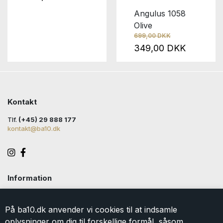
Angulus 1058
Olive
699,00 DKK
349,00 DKK
Kontakt
Tlf.
(+45) 29 888 177
kontakt@ba10.dk
Information
Handelsbetingelser
Levering
På ba10.dk anvender vi cookies til at indsamle
Returlabel
oplysninger om dig til forskellige formål, såsom