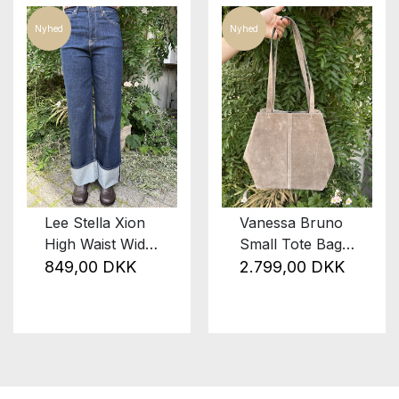
Nyhed
Nyhed
Lee Stella Xion
Vanessa Bruno
High Waist Wide
Small Tote Bag
Leg
Taupe
849,00 DKK
2.799,00 DKK