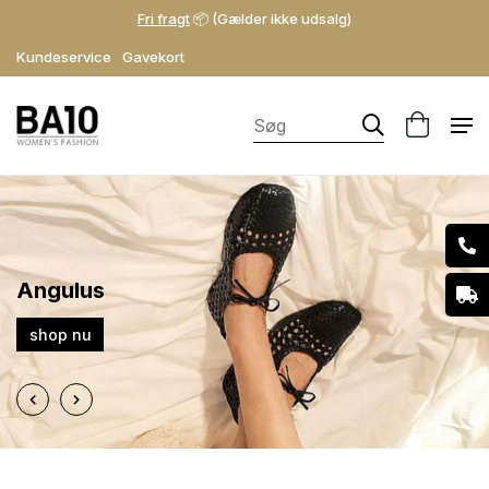
Fri fragt
📦 (Gælder ikke udsalg)
Kundeservice
Gavekort
Angulus
shop nu