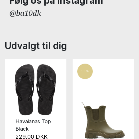
Følg os på Instagram
@ba10dk
Udvalgt til dig
50%
Havaianas Top
Black
229,00 DKK