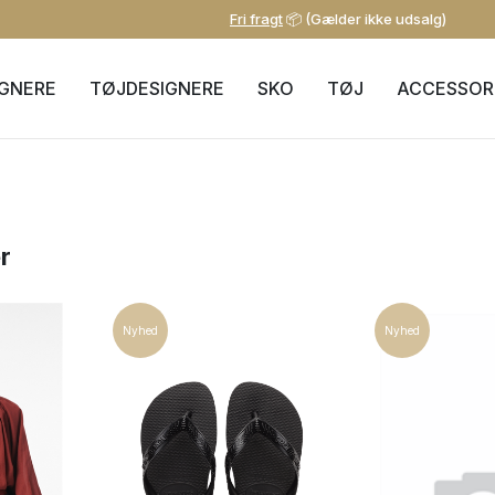
Fri fragt
📦 (Gælder ikke udsalg)
IGNERE
TØJDESIGNERE
SKO
TØJ
ACCESSOR
r
Nyhed
Nyhed