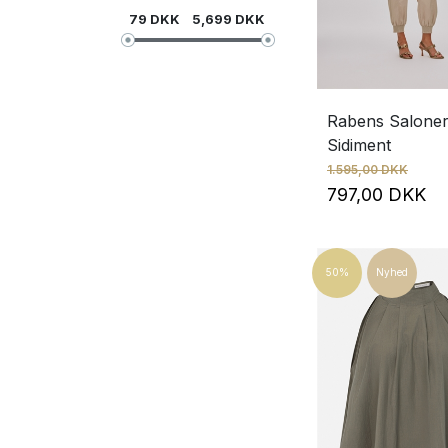
79
DKK
5,699
DKK
Rabens Saloner 
Sidiment
1.595,00 DKK
797,00 DKK
50%
Nyhed