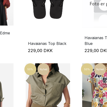
 Edme
Havaianas 
Havaianas Top Black
Blue
229,00 DKK
229,00 D
50%
Nyhed
50%
Nyhed