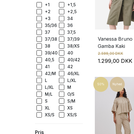
+1
+1,5
+2
+2,5
+3
34
35/36
36
37
37,5
Vanessa Bruno
37/38
37/39
Gamba Kaki
38
38/XS
39/40
40
2.599,00 DKK
40,5
40/42
1.299,00 DK
41
42
42/M
46/XL
L
L/XL
50%
Nyhed
L/XL
M
M/L
O/S
S
S/M
XL
XS
XS/S
XS/S
Pris