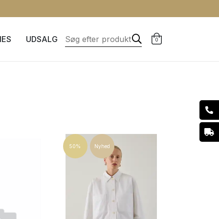
IES
UDSALG
0
50%
Nyhed