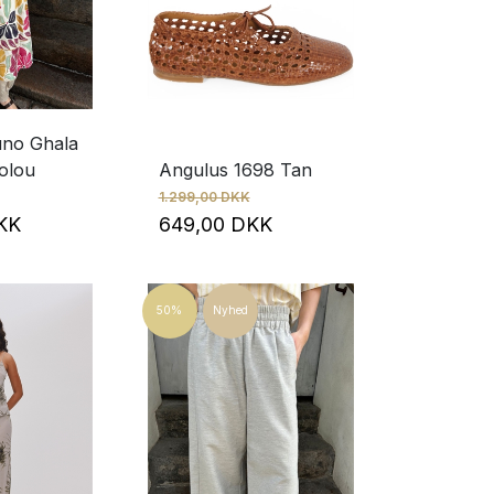
uno Ghala
olou
Angulus 1698 Tan
1.299,00 DKK
DKK
649,00 DKK
50%
Nyhed