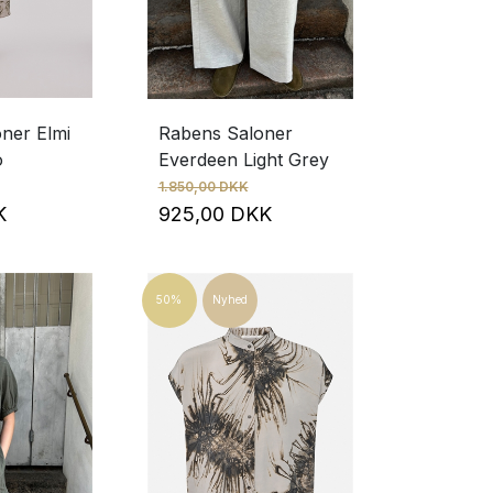
ner Elmi
Rabens Saloner
o
Everdeen Light Grey
1.850,00 DKK
KK
925,00 DKK
50%
Nyhed