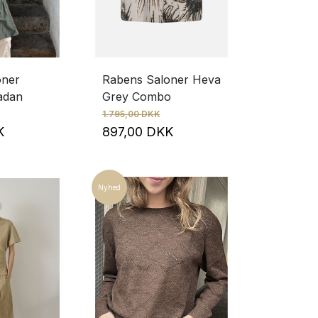
oner
Rabens Saloner Heva
adan
Grey Combo
1.795,00 DKK
KK
897,00 DKK
Nyhed