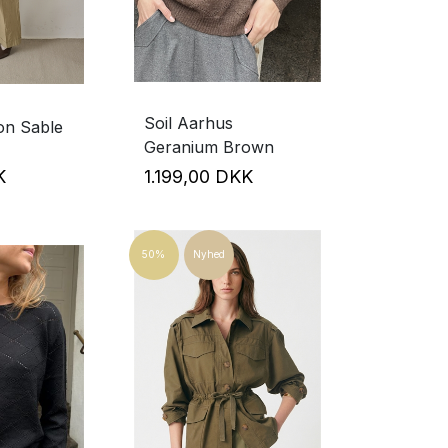
Soil Aarhus
on Sable
Geranium Brown
KK
1.199,00 DKK
50%
Nyhed