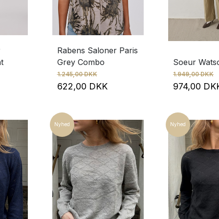
r
Rabens Saloner Paris
t
Grey Combo
Soeur Wats
1.245,00 DKK
1.949,00 DKK
622,00 DKK
974,00 D
Nyhed
Nyhed