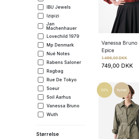
IBU Jewels
Izipizi
Jan
Machenhauer
Lovechild 1979
Vanessa Bruno
Mp Denmark
Epice
Nué Notes
1.499,00 DKK
Rabens Saloner
749,00 DKK
Ragbag
Rue De Tokyo
Soeur
50%
Nyhed
Soil Aarhus
Vanessa Bruno
Wuth
Størrelse