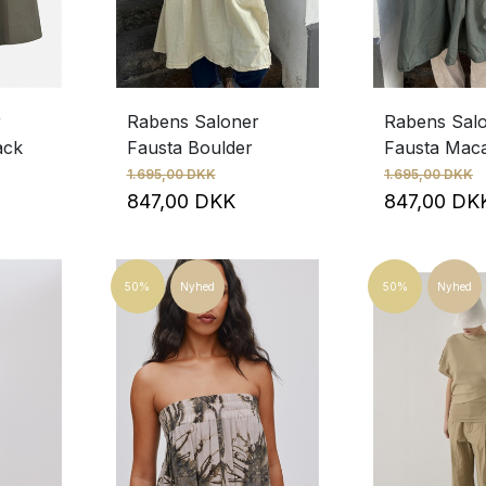
r
Rabens Saloner
Rabens Sal
ack
Fausta Boulder
Fausta Mac
1.695,00 DKK
1.695,00 DKK
847,00 DKK
847,00 D
50%
Nyhed
50%
Nyhed