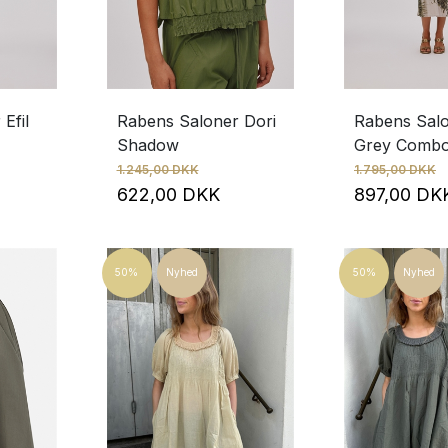
Efil
Rabens Saloner Dori
Rabens Salo
Shadow
Grey Comb
1.245,00 DKK
1.795,00 DKK
622,00 DKK
897,00 D
50%
Nyhed
50%
Nyhed