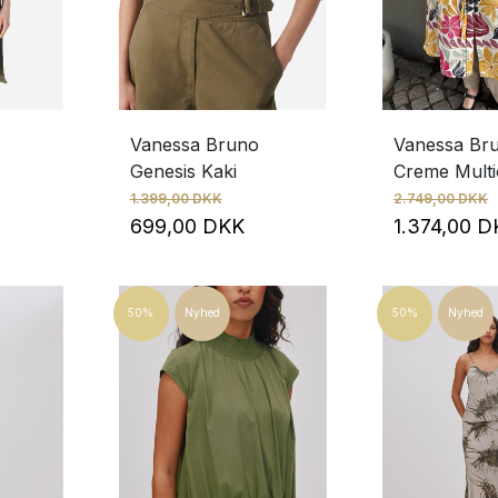
Vanessa Bruno
Vanessa Br
Genesis Kaki
Creme Multi
1.399,00 DKK
2.749,00 DKK
K
699,00 DKK
1.374,00 
50%
Nyhed
50%
Nyhed