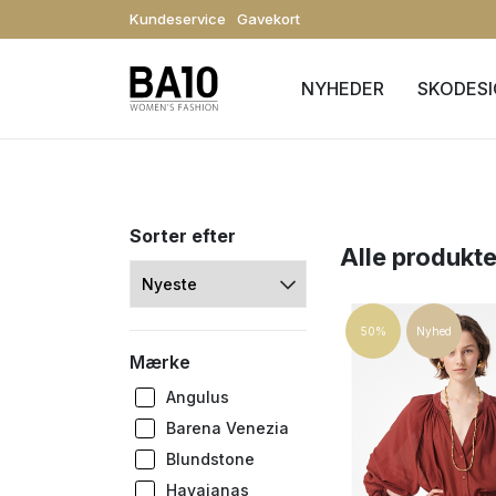
Kundeservice
Gavekort
NYHEDER
SKODES
Alle produkte
50%
Nyhed
Mærke
Angulus
Barena Venezia
Blundstone
Havaianas