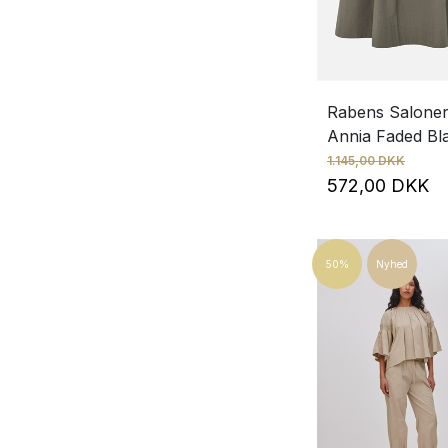
Rabens Salone
Annia Faded Bl
1.145,00 DKK
572,00 DKK
50%
Nyhed